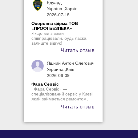
роботи, уважне ставлення
Едуард
персоналу та комфортна
Україна ,Харків
атмосфера. Лікування
2026-07-15
пройшло без поспіху, лікар усе
пояснював зрозуміло, тому не
Охоронна фірма ТОВ
виникало жодних переживань.
«ПРОФІ БЕЗПЕКА»
Залишилися тільки приємні
Якщо ми з вами
враження, тому й надалі
співпрацювали, будь ласка,
планую лікувати зуби саме тут.
залиште відгук!
Читать отзыв
Яшний Антон Олегович
Украина ,Київ
2026-06-09
Фара Сервіс
«Фара Сервіс» —
спеціалізований сервіс у Києві,
який займається ремонтом,
відновленням та
Читать отзыв
модернізацією автомобільної
оптики. Компанія працює з
фарами легкових автомобілів
різних марок і пропонує
рішення як для відновлення
зовнішнього вигляду, так і для