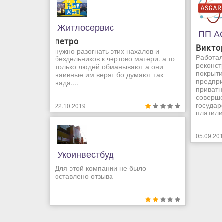
Житлосервис
ПП А
петро
Викто
нужно разогнать этих нахалов и
Работал
бездельников к чертово матери. а то
реконст
только людей обманывают а они
покрыти
наивные им верят бо думают так
предпри
нада....
приватн
соверше
государ
22.10.2019
платили
05.09.20
Укоинвестбуд
Для этой компании не было
оставлено отзыва