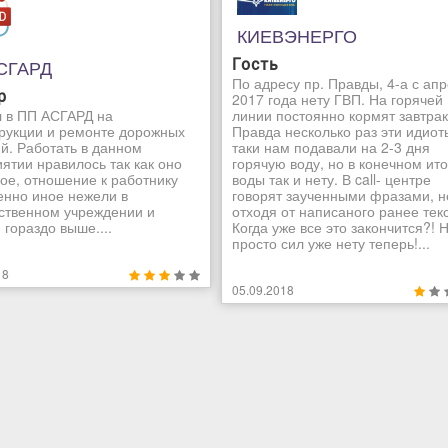
КИЕВЭНЕРГО
СГАРД
Гость
По адресу пр. Правды, 4-а с ап
р
2017 года нету ГВП. На горячей
 в ПП АСГАРД на
линии постоянно кормят завтра
рукции и ремонте дорожных
Правда несколько раз эти идиот
й. Работать в данном
таки нам подавали на 2-3 дня
ятии нравилось так как оно
горячую воду, но в конечном ито
ое, отношение к работнику
воды так и нету. В call- центре
нно иное нежели в
говорят заученными фразами, н
ственном учреждении и
отходя от написаного ранее текс
 гораздо выше....
Когда уже все это закончится?! 
просто сил уже нету теперь!...
18
05.09.2018