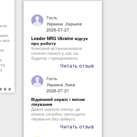
Гость
Украина ,Харьков
реля
2026-07-27
ками.
Leader NRG Ukraine відгук
ы все
про роботу
Компанія встановлювала
ге
сонячні панелі у нас на
будинку і приєднювала
е
обладнання сонячної станції.
та.
Читать отзыв
Все працює добре. Робота
Ну
зроблена якісно. Усім раджу
співпрацю.
Гость
Украина ,Киев
2026-07-21
Відмінний сервіс і якісне
лікування
Давно шукала клініку, де
можна спокійно проходити
лікування без зайвого
хвилювання, і обрала Люмі-
Читать отзыв
Дент. З першого візиту
сподобалася організація