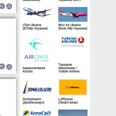
Авиалинии)
Украины, МАУ)
UTair Ukraine
Wizz Air Ukraine
(ЮТэйр Украина)
(Визз Эйр Украина)
Турецкие
Авиакомпания
Авиалинии /
AirOnix
Turkish Airlines
Donbassaero
Lufthansa
(Донбассаэро)
(Люфтганза)
а.