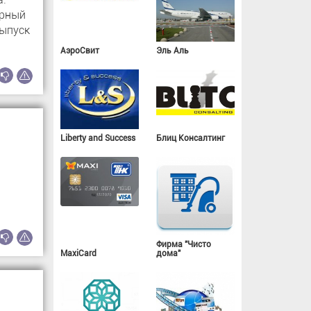
орный
выпуск
АэроСвит
Эль Аль
Liberty and Success
Блиц Консалтинг
Фирма "Чисто
MaxiCard
дома"