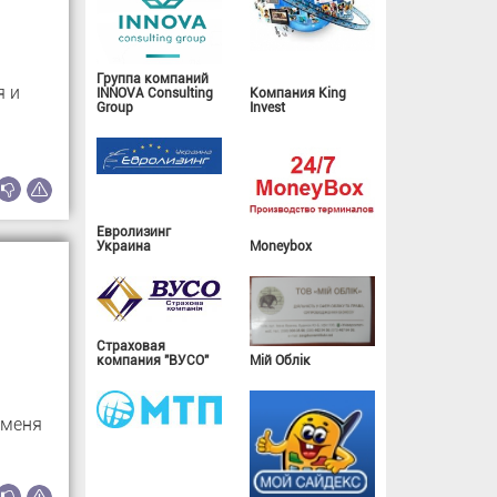
Группа компаний
я и
INNOVA Consulting
Компания King
Group
Invest
Евролизинг
Украина
Moneybox
Страховая
компания "ВУСО"
Мій Облік
 меня