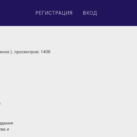
×
РЕГИСТРАЦИЯ
ВХОД
енок ), просмотров: 1406
н
здания
тва и