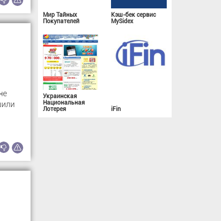
Мир Тайных
Кэш-бек сервис
Покупателей
MySidex
не
Украинская
Национальная
шили
Лотерея
iFin