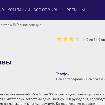
ЫВ
КОМПАНИИ
ВСЕ ОТЗЫВЫ
PREMIUM
ентов о IMP энциклопедия
0
из 5 (
0
оц
ывы
Телефон:
Номер телефона не был указа
екают покупателей. Уже более 30 лет мы издаем коллекционные и
тся с читателями секретами домашней кухни и рукоделия, садоводс
я английского, и многими другими. Каждое издание содержит