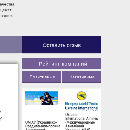
ачества
 ценят
ивание.
Оставить отзыв
Рейтинг компаний
Позитивные
Негативные
м
Ukraine
у
International Airlines
UM Air (Украинско-
(Международные
Средиземноморские
Авиалинии