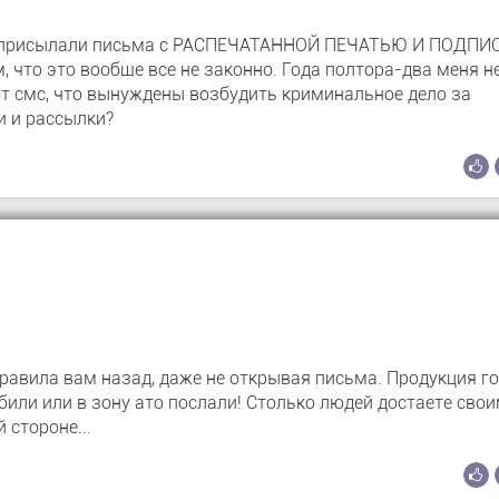
д, присылали письма с РАСПЕЧАТАННОЙ ПЕЧАТЬЮ И ПОДПИ
, что это вообще все не законно. Года полтора-два меня н
ют смс, что вынуждены возбудить криминальное дело за
и и рассылки?
тправила вам назад, даже не открывая письма. Продукция г
ибили или в зону ато послали! Столько людей достаете сво
 стороне...