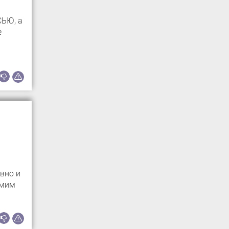
СЬЮ, а
е
овно и
имим