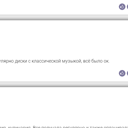
лярно диски с классической музыкой, всё было ок.
ир, кулинария. Все получала регулярно и также оплачивал