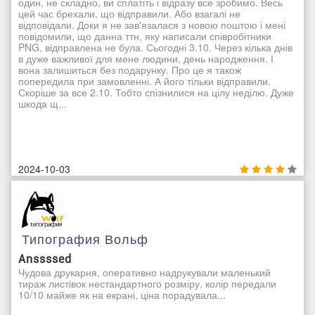
один, не складно, ви сплатіть і відразу все зробимо. Весь
цей час брехали, що відправили. Або взагалі не
відповідали. Доки я не зав'язалася з новою поштою і мені
повідомили, що данна ттн, яку написали співробітники
PNG, відправлена не була. Сьогодні 3.10. Через кілька днів
в дуже важливої для мене людини, день народження. І
вона залишиться без подарунку. Про це я також
попередила при замовленні. А його тільки відправили.
Скоріше за все 2.10. Тобто спізнилися на цілу неділю. Дуже
шкода щ...
2024-10-03
Типография Вольф
Anssssed
Чудова друкарня, оперативно надрукували маленький
тираж листівок нестандартного розміру, колір передали
10/10 майже як на екрані, ціна порадувала...