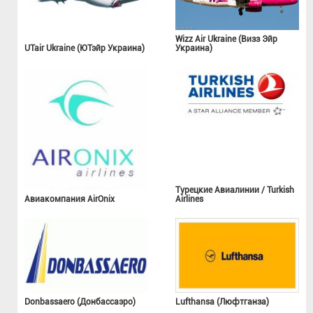
Wizz Air Ukraine (Визз Эйр
UTair Ukraine (ЮТэйр Украина)
Украина)
Турецкие Авиалинии / Turkish
Авиакомпания AirOnix
Airlines
Donbassaero (Донбассаэро)
Lufthansa (Люфтганза)