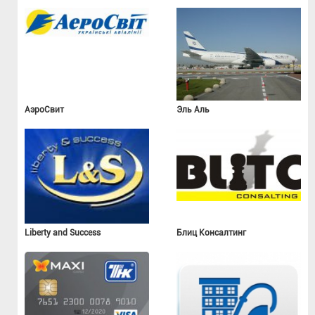
АэроСвит
Эль Аль
Liberty and Success
Блиц Консалтинг