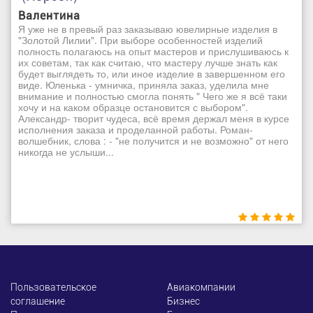
Валентина
Я уже не в превый раз заказываю ювелирные изделия в
"Золотой Лилии". При выборе особенностей изделий
полность полагаюсь на опыт мастеров и прислушиваюсь к
их советам, так как считаю, что мастеру лучше знать как
будет выглядеть то, или иное изделие в завершенном его
виде. Юленька - умничка, приняла заказ, уделила мне
внимание и полностью смогла понять " Чего же я всё таки
хочу и на каком образце остановится с выбором".
Александр- творит чудеса, всё время держал меня в курсе
исполнения заказа и проделанной работы. Роман-
волшебник, слова : - "не получится и не возможно" от него
никогда не услыши...
Пользовательское
Авиакомпании
соглашение
Бизнес