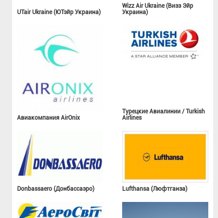
Wizz Air Ukraine (Визз Эйр
UTair Ukraine (ЮТэйр Украина)
Украина)
Турецкие Авиалинии / Turkish
Авиакомпания AirOnix
Airlines
Donbassaero (Донбассаэро)
Lufthansa (Люфтганза)