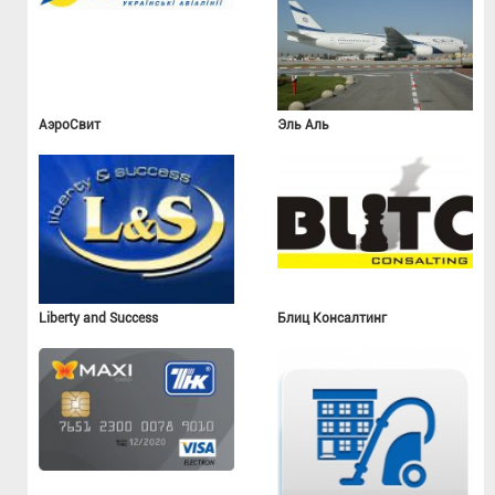
АэроСвит
Эль Аль
Liberty and Success
Блиц Консалтинг