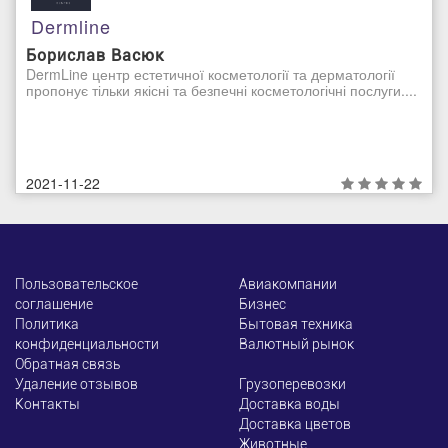
Dermline
Борислав Васюк
DermLine центр естетичної косметології та дерматології
пропонує тільки якісні та безпечні косметологічні послуги....
2021-11-22
Пользовательское
Авиакомпании
соглашение
Бизнес
Политика
Бытовая техника
конфиденциальности
Валютный рынок
Обратная связь
Удаление отзывов
Грузоперевозки
Контакты
Доставка воды
Доставка цветов
Животные