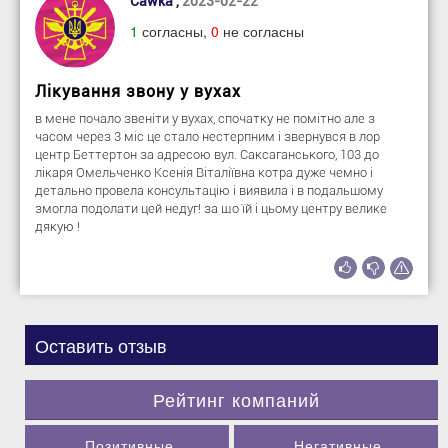
Cawka ,
2023-02-22
1
согласны,
0
не согласны
Лікування звону у вухах
в мене почало звеніти у вухах, спочатку не помітно але з
часом через 3 міс це стало нестерпним і звернувся в лор
центр Беттертон за адресою вул. Саксаганського, 103 до
лікаря Омельченко Ксенія Віталіївна котра дуже чемно і
детально провела консультацію і виявила і в подальшому
змогла подолати цей недуг! за що їй і цьому центру велике
дякую !
Оставить отзыв
Рейтинг компаний
Позитивные
Негативные