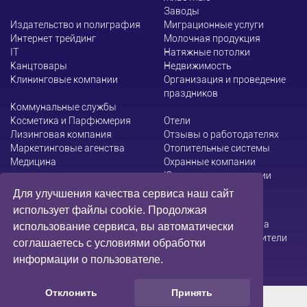
Заводы
Издательство и полиграфия
Миграционные услуги
Интернет трейдинг
Молочная продукция
ІТ
Натяжные потолки
Канцтовары
Недвижимость
Клининговые компании
Организация и проведение
праздников
Коммунальные службы
Косметика и Парфюмерия
Отели
Лизинговая компания
Отзывы о работодателях
Маркетинговые агенства
Отопительные системы
Медицина
Охранные компании
Юридические компании
Для улучшения качества сервиса наш сайт
использует файлы cookie. Продолжая
Администрация сайта не несет ответственности за
использование сервиса, вы автоматически
содержание информации, которую размещают посетители
соглашаетесь с условиями обработки
информации о пользователе.
Отклонить
Принять