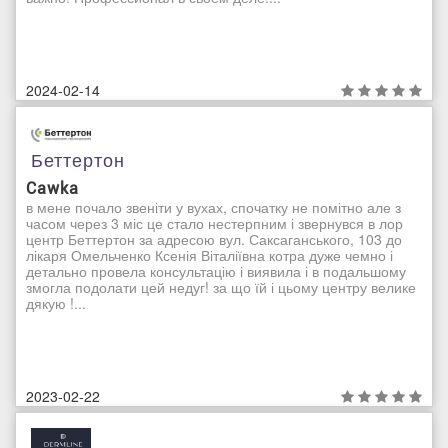
2024-02-14
Беттертон
Cawka
в мене почало звеніти у вухах, спочатку не помітно але з
часом через 3 міс це стало нестерпним і звернувся в лор
центр Беттертон за адресою вул. Саксаганського, 103 до
лікаря Омельченко Ксенія Віталіївна котра дуже чемно і
детально провела консультацію і виявила і в подальшому
змогла подолати цей недуг! за що їй і цьому центру велике
дякую !...
2023-02-22