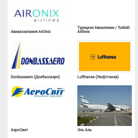
Турецкие Авиалинии / Turkish
Авиакомпания AirOnix
Airlines
Donbassaero (Донбассаэро)
Lufthansa (Люфтганза)
АэроСвит
Эль Аль