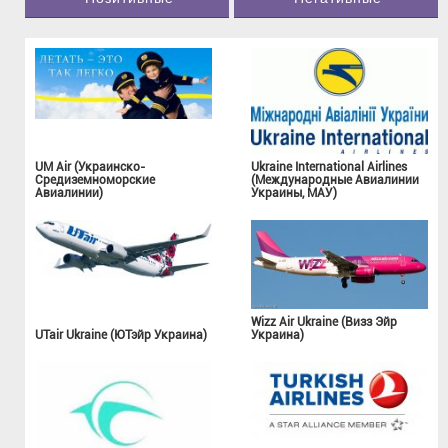
UM Air (Украинско-
Ukraine International Airlines
Средиземноморские
(Международные Авиалинии
Авиалинии)
Украины, МАУ)
Wizz Air Ukraine (Визз Эйр
UTair Ukraine (ЮТэйр Украина)
Украина)