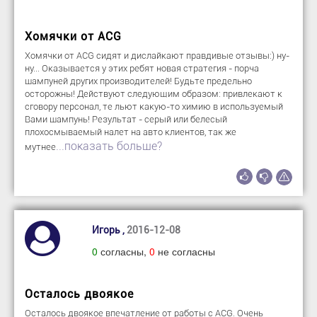
Хомячки от ACG
Хомячки от ACG сидят и дислайкают правдивые отзывы:) ну-
ну... Оказывается у этих ребят новая стратегия - порча
шампуней других производителей! Будьте предельно
осторожны! Действуют следующим образом: привлекают к
сговору персонал, те льют какую-то химию в используемый
Вами шампунь! Результат - серый или белесый
плохосмываемый налет на авто клиентов, так же
...показать больше?
мутнее
Игорь ,
2016-12-08
0
согласны,
0
не согласны
Осталось двоякое
Осталось двоякое впечатление от работы с ACG. Очень