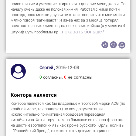
приветливые и умеющие втираться в доверие менеджеры. По
началу очень даже не полохая химия. Работал с ними почти
полгода, пока мои же друзья не стали говорить что мои мойки
мягко говоря "загнивают". Я из-за них за 3 месяца потерял
всех постоянных клиентов, на всех своих мойках (а у меня их 4
...показать больше?
штуки)! Суть проблемы кр
Сергей ,
2016-12-03
0
согласны,
0
не согласны
Контора является
Контора является как бы владельцем торговой марки ACG (по
крайней мере, так заявляет) но вся документация -
исключительно примитивная бредовая переводная
китайчатина. Хотя - вру - там на бамажке есть пара фраз аж
на шести европейских языках, кроме русского. Орлы, если вы
- "Российский бренд", то может хоть документацию не