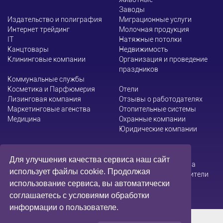
Заводы
Издательство и полиграфия
Миграционные услуги
Интернет трейдинг
Молочная продукция
ІТ
Натяжные потолки
Канцтовары
Недвижимость
Клининговые компании
Организация и проведение
праздников
Коммунальные службы
Косметика и Парфюмерия
Отели
Лизинговая компания
Отзывы о работодателях
Маркетинговые агенства
Отопительные системы
Медицина
Охранные компании
Юридические компании
Для улучшения качества сервиса наш сайт
Администрация сайта не несет ответственности за
использует файлы cookie. Продолжая
содержание информации, которую размещают посетители
использование сервиса, вы автоматически
соглашаетесь с условиями обработки
информации о пользователе.