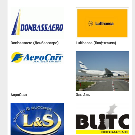
Donbassaero (Донбассаэро)
Lufthansa (Люфтганза)
АэроСвит
Эль Аль