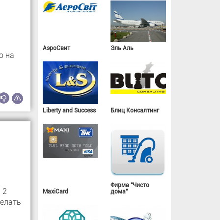
АэроСвит
Эль Аль
о на
Liberty and Success
Блиц Консалтинг
Фирма "Чисто
 2
MaxiCard
дома"
делать