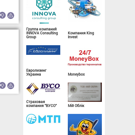
Группа компаний
INNOVA Consulting
Компания King
Group
Invest
Евролизинг
Украина
Moneybox
Страховая
компания "ВУСО"
Мій Облік