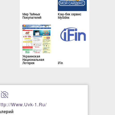
Мир Тайных
Кэш-бек сервис
Покупателей
MySidex
Украинская
Национальная
Лотерея
iFin
ttp://www.uvk-1.ru/
алерий