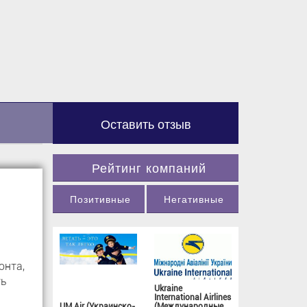
Оставить отзыв
Рейтинг компаний
Позитивные
Негативные
онта,
ть
Ukraine
International Airlines
UM Air (Украинско-
(Международные