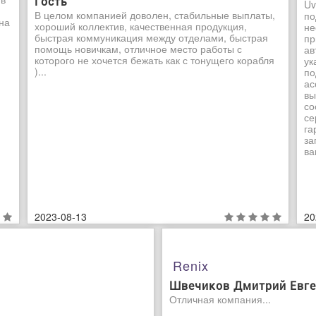
Гость
Uv
В целом компанией доволен, стабильные выплаты,
по
на
хороший коллектив, качественная продукция,
не
быстрая коммуникация между отделами, быстрая
пр
помощь новичкам, отличное место работы с
ав
которого не хочется бежать как с тонущего корабля
ук
)...
по
ас
вы
со
се
га
за
ва
2023-08-13
20
Renix
Швечиков Дмитрий Евге
Отличная компания...