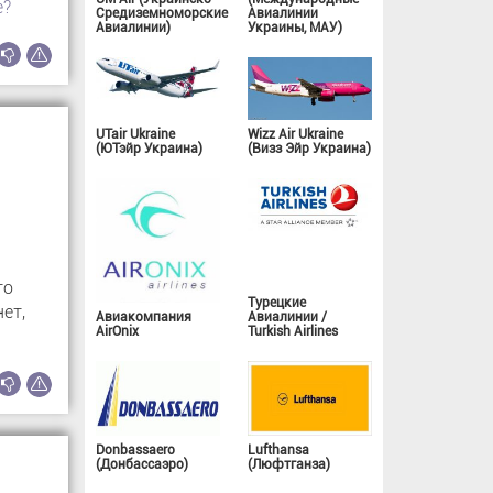
е?
Средиземноморские
Авиалинии
Авиалинии)
Украины, МАУ)
UTair Ukraine
Wizz Air Ukraine
(ЮТэйр Украина)
(Визз Эйр Украина)
то
Турецкие
ет,
Авиакомпания
Авиалинии /
AirOnix
Turkish Airlines
Donbassaero
Lufthansa
(Донбассаэро)
(Люфтганза)