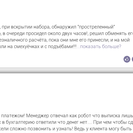
, при вскрытии набора, обнаружил "простреленный"
о, в очереди просидел около двух часов!, решил обменять ег
езналичного расчёта, пока они мне его принесли, и на мой
ли на смехуёчках и с подъёбами!!!
...показать больше?
м платежом! Менеджер отвечал как робот что выписка лишь
 в бухгалтерию ответили что денег нет.... При чем чтобы с
жели сложно позвонить и узнать! Ведь у клиента могу быть