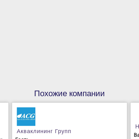
Похожие компании
H
Акваклининг Групп
В
 в