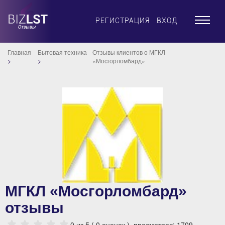
×
РЕГИСТРАЦИЯ
ВХОД
Главная
Бытовая техника
Отзывы клиентов о МГКЛ
«Мосгорломбард»
МГКЛ «Мосгорломбард»
отзывы
0
из 5 (
0
оценок ), просмотров: 1709