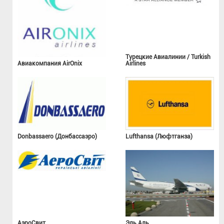
Турецкие Авиалинии / Turkish
Авиакомпания AirOnix
Airlines
Donbassaero (Донбассаэро)
Lufthansa (Люфтганза)
АэроСвит
Эль Аль