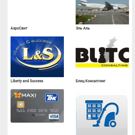
АэроСвит
Эль Аль
Liberty and Success
Блиц Консалтинг