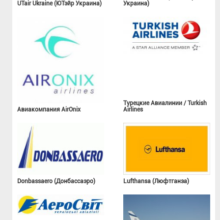
UTair Ukraine (ЮТэйр Украина)
Украина)
Турецкие Авиалинии / Turkish
Авиакомпания AirOnix
Airlines
Donbassaero (Донбассаэро)
Lufthansa (Люфтганза)