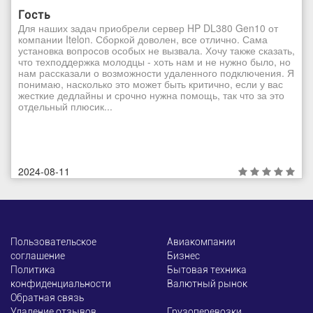
Гость
Для наших задач приобрели сервер HP DL380 Gen10 от
компании Itelon. Сборкой доволен, все отлично. Сама
установка вопросов особых не вызвала. Хочу также сказать,
что техподдержка молодцы - хоть нам и не нужно было, но
нам рассказали о возможности удаленного подключения. Я
понимаю, насколько это может быть критично, если у вас
жесткие дедлайны и срочно нужна помощь, так что за это
отдельный плюсик...
2024-08-11
Пользовательское
Авиакомпании
соглашение
Бизнес
Политика
Бытовая техника
конфиденциальности
Валютный рынок
Обратная связь
Удаление отзывов
Грузоперевозки