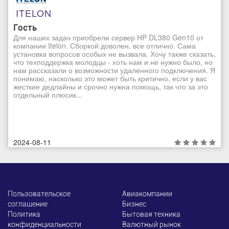
ITELON
Гость
Для наших задач приобрели сервер HP DL380 Gen10 от
компании Itelon. Сборкой доволен, все отлично. Сама
установка вопросов особых не вызвала. Хочу также сказать,
что техподдержка молодцы - хоть нам и не нужно было, но
нам рассказали о возможности удаленного подключения. Я
понимаю, насколько это может быть критично, если у вас
жесткие дедлайны и срочно нужна помощь, так что за это
отдельный плюсик...
2024-08-11
Пользовательское
Авиакомпании
соглашение
Бизнес
Политика
Бытовая техника
конфиденциальности
Валютный рынок