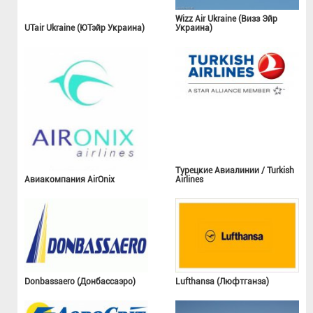
Wizz Air Ukraine (Визз Эйр
UTair Ukraine (ЮТэйр Украина)
Украина)
Турецкие Авиалинии / Turkish
Авиакомпания AirOnix
Airlines
Donbassaero (Донбассаэро)
Lufthansa (Люфтганза)