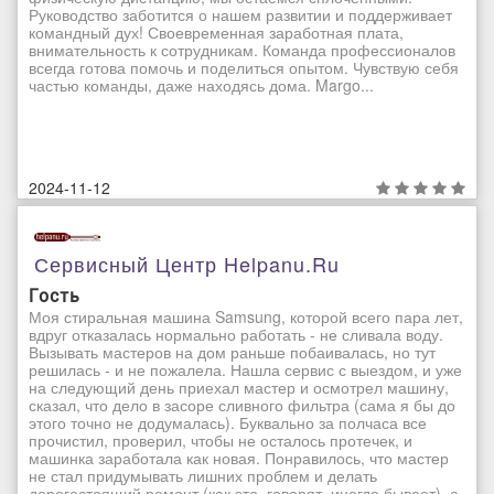
Руководство заботится о нашем развитии и поддерживает
командный дух! Своевременная заработная плата,
внимательность к сотрудникам. Команда профессионалов
всегда готова помочь и поделиться опытом. Чувствую себя
частью команды, даже находясь дома. Margo...
2024-11-12
Сервисный Центр Helpanu.ru
Гость
Моя стиральная машина Samsung, которой всего пара лет,
вдруг отказалась нормально работать - не сливала воду.
Вызывать мастеров на дом раньше побаивалась, но тут
решилась - и не пожалела. Нашла сервис с выездом, и уже
на следующий день приехал мастер и осмотрел машину,
сказал, что дело в засоре сливного фильтра (сама я бы до
этого точно не додумалась). Буквально за полчаса все
прочистил, проверил, чтобы не осталось протечек, и
машинка заработала как новая. Понравилось, что мастер
не стал придумывать лишних проблем и делать
дорогостоящий ремонт (как это, говорят, иногда бывает), а