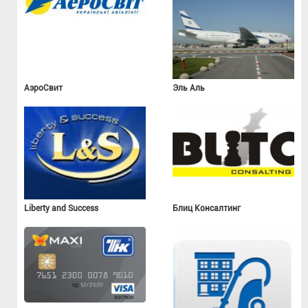
АэроСвит
Эль Аль
Liberty and Success
Блиц Консалтинг