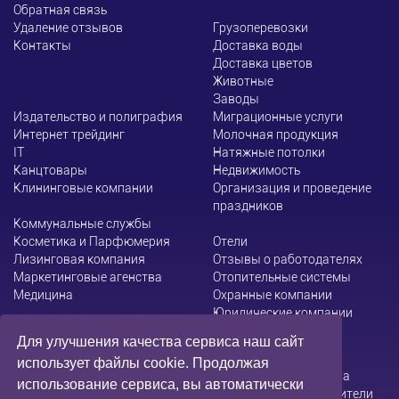
Обратная связь
Удаление отзывов
Грузоперевозки
Контакты
Доставка воды
Доставка цветов
Животные
Заводы
Издательство и полиграфия
Миграционные услуги
Интернет трейдинг
Молочная продукция
ІТ
Натяжные потолки
Канцтовары
Недвижимость
Клининговые компании
Организация и проведение
праздников
Коммунальные службы
Косметика и Парфюмерия
Отели
Лизинговая компания
Отзывы о работодателях
Маркетинговые агенства
Отопительные системы
Медицина
Охранные компании
Юридические компании
Для улучшения качества сервиса наш сайт
использует файлы cookie. Продолжая
Администрация сайта не несет ответственности за
использование сервиса, вы автоматически
содержание информации, которую размещают посетители