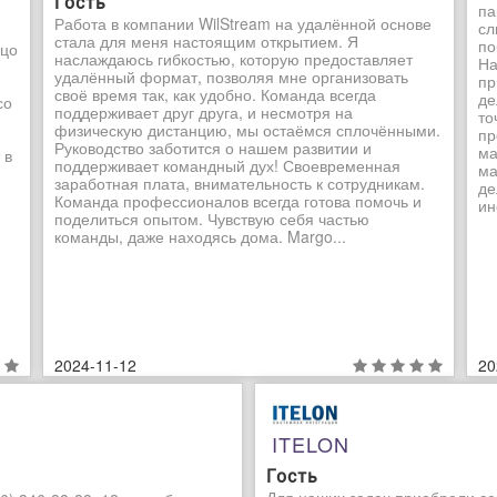
Гость
па
Работа в компании WilStream на удалённой основе
сл
стала для меня настоящим открытием. Я
по
ьцо
наслаждаюсь гибкостью, которую предоставляет
На
удалённый формат, позволяя мне организовать
пр
своё время так, как удобно. Команда всегда
де
со
поддерживает друг друга, и несмотря на
то
физическую дистанцию, мы остаёмся сплочёнными.
пр
Руководство заботится о нашем развитии и
ма
 в
поддерживает командный дух! Своевременная
ма
заработная плата, внимательность к сотрудникам.
де
Команда профессионалов всегда готова помочь и
ин
поделиться опытом. Чувствую себя частью
команды, даже находясь дома. Margo...
2024-11-12
20
ITELON
Гость