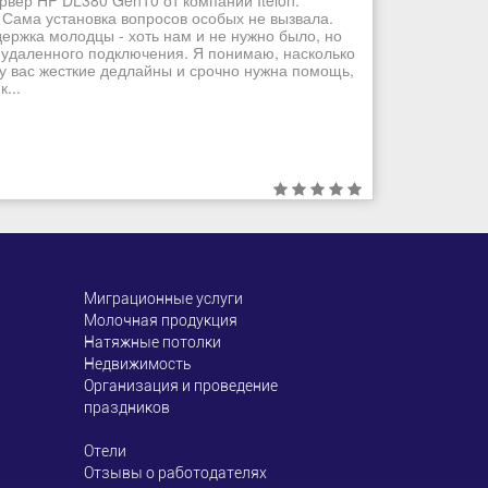
рвер HP DL380 Gen10 от компании Itelon.
 Сама установка вопросов особых не вызвала.
ддержка молодцы - хоть нам и не нужно было, но
 удаленного подключения. Я понимаю, насколько
 у вас жесткие дедлайны и срочно нужна помощь,
...
Миграционные услуги
Молочная продукция
Натяжные потолки
Недвижимость
Организация и проведение
праздников
Отели
Отзывы о работодателях