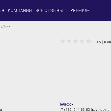
ЫВ
КОМПАНИИ
ВСЕ ОТЗЫВЫ
PREMIUM
гаЛинк
0
из 5 (
0
оц
Телефон:
ха
+7 (495) 544-63-63 (круглосуто