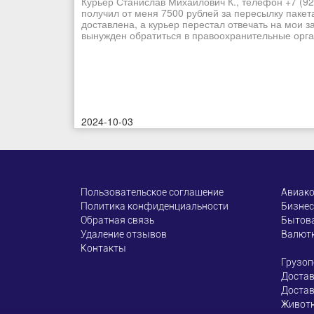
Курьер Станислав Михайлович К., телефон +7 (92
получил от меня 7500 рублей за пересылку пакет
доставлена, а курьер перестал отвечать на мои з
вынужден обратиться в правоохранительные орган
2024-10-03
Пользовательское соглашение
Авиак
Политика конфиденциальности
Бизнес
Обратная связь
Бытова
Удаление отзывов
Валют
Контакты
Грузоп
Достав
Достав
Живот