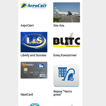
АэроСвит
Эль Аль
Liberty and Success
Блиц Консалтинг
Фирма "Чисто
MaxiCard
дома"