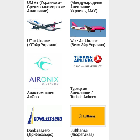
UM Air (Украинско-
(Международные
Средиземноморские
Авиалинии
Авиалинии)
Украины, МАУ)
UTair Ukraine
Wizz Air Ukraine
(ЮТэйр Украина)
(Визз Эйр Украина)
Турецкие
Авиакомпания
Авиалинии /
AirOnix
Turkish Airlines
Donbassaero
Lufthansa
(Донбассаэро)
(Люфтганза)