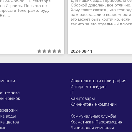
Для наших задач приобрели се
6) 346-88-88, 12 сентября
Сборкой доволен, все отлично.
а в Израиль. Посылка не
Хочу также сказать, что техпо
апросы в Телеграме. Буду
нам рассказали о возможности
ы....
это может быть критично, если
так что за это отдельный плюсик
2024-08-11
омпании
Издательство и полиграфия
Интернет трейдинг
я техника
ІТ
ный рынок
Канцтовары
Клининговые компании
еревозки
ка воды
Коммунальные службы
ка цветов
Косметика и Парфюмерия
ные
Лизинговая компания