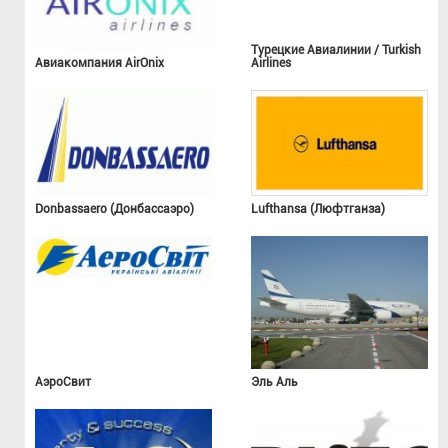
Турецкие Авиалинии / Turkish
Авиакомпания AirOnix
Airlines
Donbassaero (Донбассаэро)
Lufthansa (Люфтганза)
АэроСвит
Эль Аль