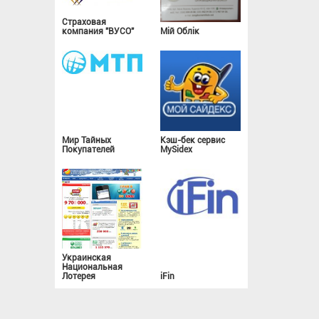
Страховая
компания "ВУСО"
Мій Облік
Мир Тайных
Кэш-бек сервис
Покупателей
MySidex
Украинская
Национальная
Лотерея
iFin