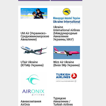
Ukraine
International Airlines
UM Air (Украинско-
(Международные
Средиземноморские
Авиалинии
Авиалинии)
Украины, МАУ)
UTair Ukraine
Wizz Air Ukraine
(ЮТэйр Украина)
(Визз Эйр Украина)
Турецкие
Авиакомпания
Авиалинии /
AirOnix
Turkish Airlines