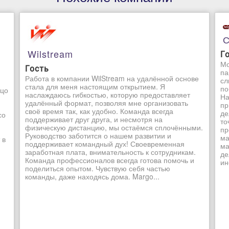
С
Wilstream
Г
Мо
Гость
па
Работа в компании WilStream на удалённой основе
сл
стала для меня настоящим открытием. Я
по
ьцо
наслаждаюсь гибкостью, которую предоставляет
На
удалённый формат, позволяя мне организовать
пр
своё время так, как удобно. Команда всегда
де
со
поддерживает друг друга, и несмотря на
то
физическую дистанцию, мы остаёмся сплочёнными.
пр
Руководство заботится о нашем развитии и
ма
 в
поддерживает командный дух! Своевременная
ма
заработная плата, внимательность к сотрудникам.
де
Команда профессионалов всегда готова помочь и
ин
поделиться опытом. Чувствую себя частью
команды, даже находясь дома. Margo...