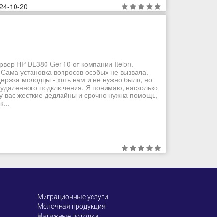
24-10-20
рвер HP DL380 Gen10 от компании Itelon.
 Сама установка вопросов особых не вызвала.
ддержка молодцы - хоть нам и не нужно было, но
 удаленного подключения. Я понимаю, насколько
 у вас жесткие дедлайны и срочно нужна помощь,
...
Миграционные услуги
Молочная продукция
Натяжные потолки