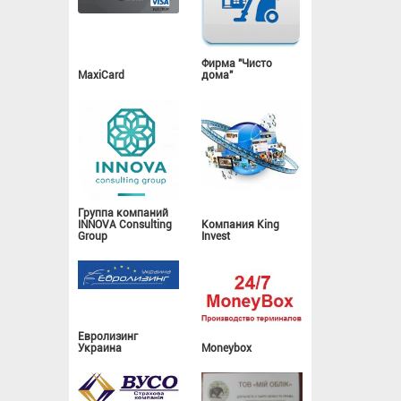
Фирма "Чисто
MaxiCard
дома"
Группа компаний
INNOVA Consulting
Компания King
Group
Invest
Евролизинг
Украина
Moneybox