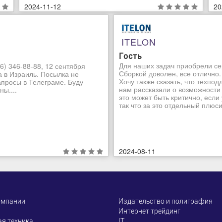
2024-11-12
20
ITELON
Гость
Для наших задач приобрели се
6) 346-88-88, 12 сентября
Сборкой доволен, все отлично.
а в Израиль. Посылка не
Хочу также сказать, что техпо
апросы в Телеграме. Буду
нам рассказали о возможности
ы....
это может быть критично, если
так что за это отдельный плюсик
2024-08-11
омпании
Издательство и полиграфия
Интернет трейдинг
я техника
ІТ