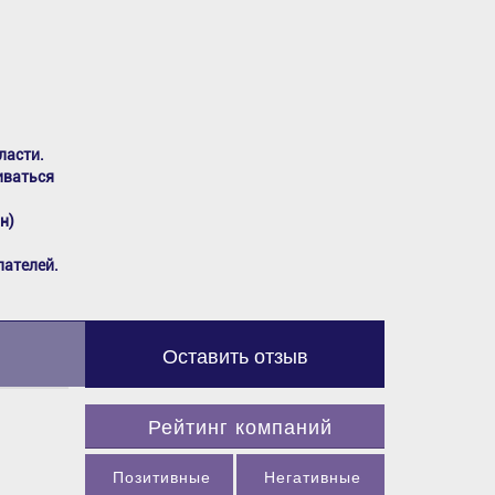
ласти.
иваться
н)
пателей.
Оставить отзыв
Рейтинг компаний
Позитивные
Негативные