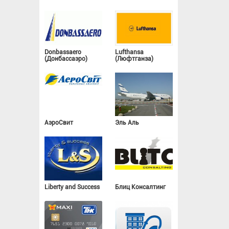
Donbassaero
Lufthansa
(Донбассаэро)
(Люфтганза)
АэроСвит
Эль Аль
Liberty and Success
Блиц Консалтинг