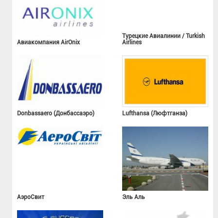
Турецкие Авиалинии / Turkish
Авиакомпания AirOnix
Airlines
Donbassaero (Донбассаэро)
Lufthansa (Люфтганза)
АэроСвит
Эль Аль