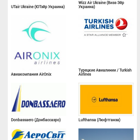
Wizz Air Ukraine (Визз Эйр
UTair Ukraine (ЮТэйр Украина)
Украина)
Турецкие Авиалинии / Turkish
Авиакомпания AirOnix
Airlines
Donbassaero (Донбассаэро)
Lufthansa (Люфтганза)