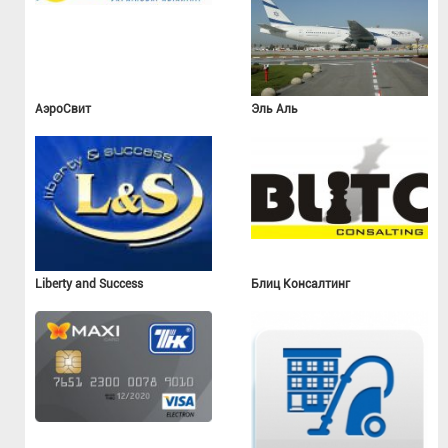
АэроСвит
Эль Аль
Liberty and Success
Блиц Консалтинг