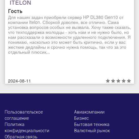
ITELON
Гость
Для наших задач приобрели сервер HP DL380 Gen10 от
компании Itelon. Сборкой доволен, все отлично. Сама
установка вопросов особых не вызвала. Хочу также сказать,
что техподдержка молодцы - хоть нам и не нужно было, но
нам рассказали о возможности удаленного подключения. Я
понимаю, насколько это может быть критично, если у вас
жесткие дедлайны и срочно нужна помощь, так что за это
отдельный плюсик...
2024-08-11
Пользовательское
Авиакомпании
соглашение
Бизнес
Политика
Бытовая техника
конфиденциальности
Валютный рынок
Обратная связь