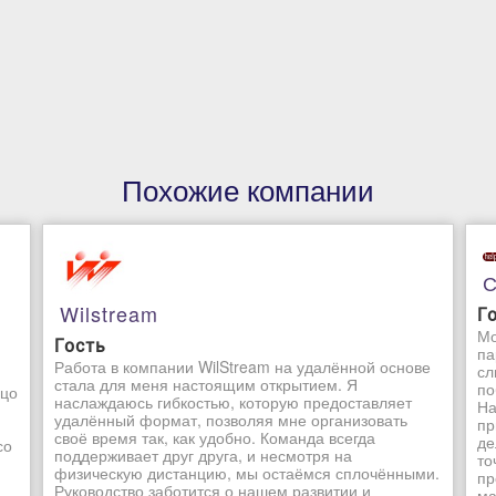
Похожие компании
С
Wilstream
Г
Мо
Гость
па
Работа в компании WilStream на удалённой основе
сл
стала для меня настоящим открытием. Я
по
ьцо
наслаждаюсь гибкостью, которую предоставляет
На
удалённый формат, позволяя мне организовать
пр
своё время так, как удобно. Команда всегда
де
со
поддерживает друг друга, и несмотря на
то
физическую дистанцию, мы остаёмся сплочёнными.
пр
Руководство заботится о нашем развитии и
ма