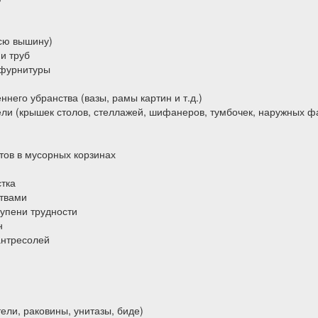
всю вышину)
и труб
 фурнитуры
него убранства (вазы, рамы картин и т.д.)
ели (крышек столов, стеллажей, шифанеров, тумбочек, наружных ф
тов в мусорных корзинах
тка
ствами
упени трудности
н
антресолей
ели, раковины, унитазы, биде)