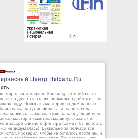
Украинская
Национальная
Лотерея
iFin
ервисный Центр Helpanu.ru
ость
я стиральная машина Samsung, которой всего
ра лет, вдруг отказалась нормально работать - не
ивала воду. Вызывать мастеров на дом раньше
баивалась, но тут решилась - и не пожалела.
шла сервис с выездом, и уже на следующий день
иехал мастер и осмотрел машину, сказал, что
ло в засоре сливного фильтра (сама я бы до этого
чно не додумалась). Буквально за полчаса все
очистил, проверил, чтобы не осталось протечек, и
шинка заработала как новая. Понравилось, что