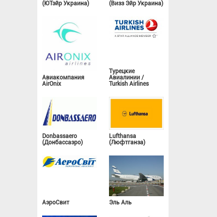
(ЮТэйр Украина)
(Визз Эйр Украина)
Турецкие
Авиакомпания
Авиалинии /
AirOnix
Turkish Airlines
Donbassaero
Lufthansa
(Донбассаэро)
(Люфтганза)
АэроСвит
Эль Аль