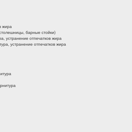
в жира
столешницы, барные стойки)
ра, устранение отпечатков жира
ура, устранение отпечатков жира
нитура
арнитура