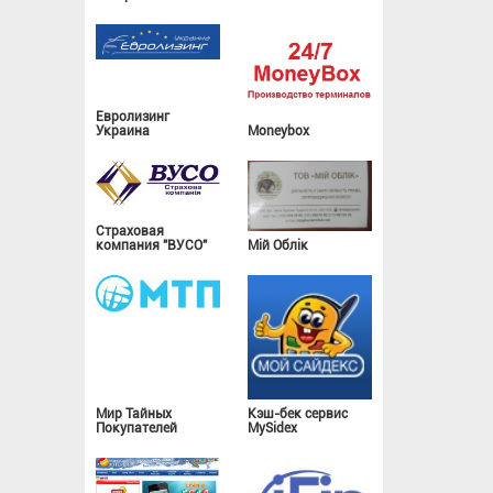
Евролизинг
Украина
Moneybox
Страховая
компания "ВУСО"
Мій Облік
Мир Тайных
Кэш-бек сервис
Покупателей
MySidex