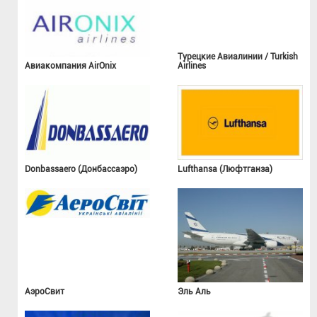
Турецкие Авиалинии / Turkish
Авиакомпания AirOnix
Airlines
Donbassaero (Донбассаэро)
Lufthansa (Люфтганза)
АэроСвит
Эль Аль