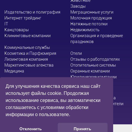
Животные
Заводы
Издательство и полиграфия
Миграционные услуги
Интернет трейдинг
Молочная продукция
ІТ
Натяжные потолки
Канцтовары
Недвижимость
Клининговые компании
Организация и проведение
праздников
Коммунальные службы
Косметика и Парфюмерия
Отели
Лизинговая компания
Отзывы о работодателях
Маркетинговые агенства
Отопительные системы
Медицина
Охранные компании
Юридические компании
Для улучшения качества сервиса наш сайт
использует файлы cookie. Продолжая
Администрация сайта не несет ответственности за
использование сервиса, вы автоматически
содержание информации, которую размещают посетители
соглашаетесь с условиями обработки
информации о пользователе.
Отклонить
Принять