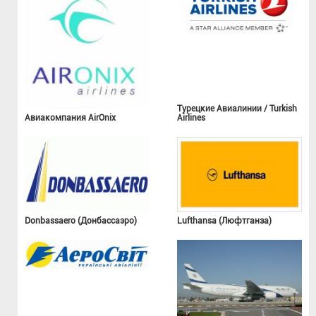
Турецкие Авиалинии / Turkish
Авиакомпания AirOnix
Airlines
Donbassaero (Донбассаэро)
Lufthansa (Люфтганза)