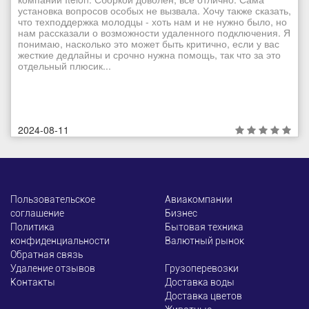
установка вопросов особых не вызвала. Хочу также сказать,
что техподдержка молодцы - хоть нам и не нужно было, но
нам рассказали о возможности удаленного подключения. Я
понимаю, насколько это может быть критично, если у вас
жесткие дедлайны и срочно нужна помощь, так что за это
отдельный плюсик...
2024-08-11
Пользовательское
Авиакомпании
соглашение
Бизнес
Политика
Бытовая техника
конфиденциальности
Валютный рынок
Обратная связь
Удаление отзывов
Грузоперевозки
Контакты
Доставка воды
Доставка цветов