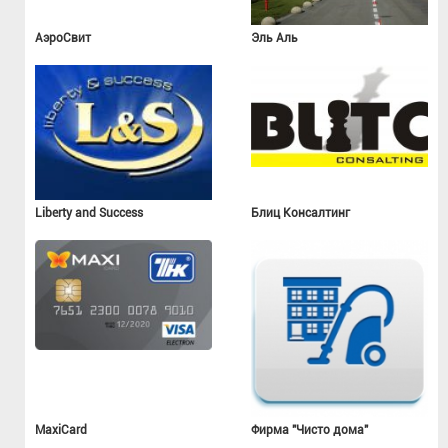
АэроСвит
Эль Аль
Liberty and Success
Блиц Консалтинг
MaxiCard
Фирма "Чисто дома"