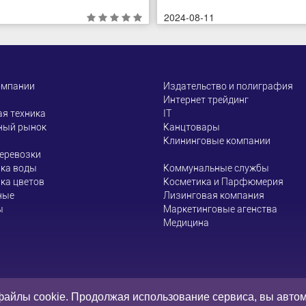
2024-08-11
омпании
Издательство и полиграфия
Интернет трейдинг
я техника
ІТ
ный рынок
Канцтовары
Клининговые компании
еревозки
ка воды
Коммунальные службы
ка цветов
Косметика и Парфюмерия
ные
Лизинговая компания
ы
Маркетинговые агенства
Медицина
 не несет ответственности за содержание информации, которую 
файлы cookie. Продолжая использование сервиса, вы авто