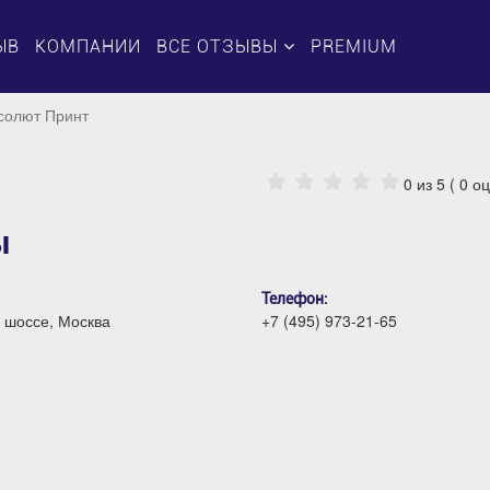
ЫВ
КОМПАНИИ
ВСЕ ОТЗЫВЫ
PREMIUM
солют Принт
0
из 5 (
0
оц
ы
Телефон:
 шоссе, Москва
+7 (495) 973-21-65