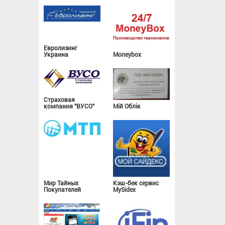
Евролизинг
Украина
Moneybox
Страховая
компания "ВУСО"
Мій Облік
Мир Тайных
Кэш-бек сервис
Покупателей
MySidex