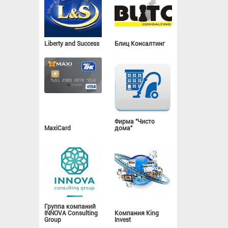
Liberty and Success
Блиц Консалтинг
Фирма "Чисто
MaxiCard
дома"
Группа компаний
INNOVA Consulting
Компания King
Group
Invest