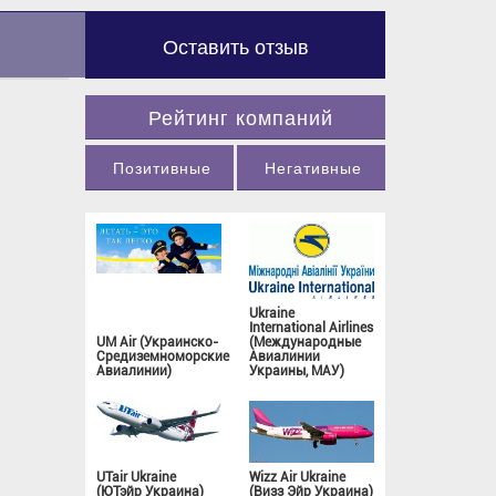
Оставить отзыв
Рейтинг компаний
Позитивные
Негативные
Ukraine
International Airlines
UM Air (Украинско-
(Международные
Средиземноморские
Авиалинии
Авиалинии)
Украины, МАУ)
UTair Ukraine
Wizz Air Ukraine
(ЮТэйр Украина)
(Визз Эйр Украина)