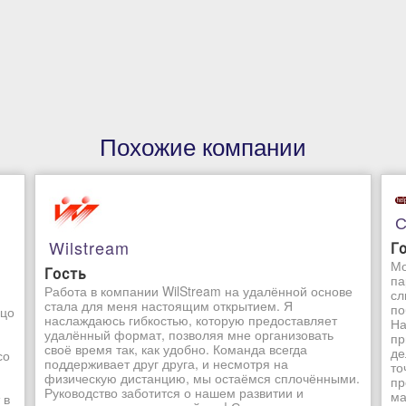
Похожие компании
С
Wilstream
Г
Мо
Гость
па
Работа в компании WilStream на удалённой основе
сл
стала для меня настоящим открытием. Я
по
ьцо
наслаждаюсь гибкостью, которую предоставляет
На
удалённый формат, позволяя мне организовать
пр
своё время так, как удобно. Команда всегда
де
со
поддерживает друг друга, и несмотря на
то
физическую дистанцию, мы остаёмся сплочёнными.
пр
Руководство заботится о нашем развитии и
ма
 в