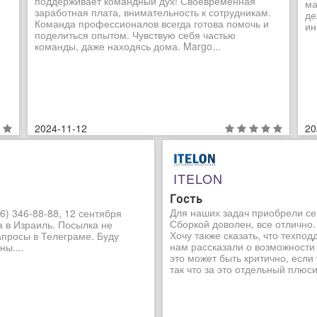
поддерживает командный дух! Своевременная
ма
заработная плата, внимательность к сотрудникам.
де
Команда профессионалов всегда готова помочь и
ин
поделиться опытом. Чувствую себя частью
команды, даже находясь дома. Margo...
2024-11-12
20
ITELON
Гость
Для наших задач приобрели се
6) 346-88-88, 12 сентября
Сборкой доволен, все отлично.
а в Израиль. Посылка не
Хочу также сказать, что техпо
апросы в Телеграме. Буду
нам рассказали о возможности
ы....
это может быть критично, если
так что за это отдельный плюсик