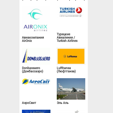
Турецкие
Авиакомпания
Авиалинии /
AirOnix
Turkish Airlines
Donbassaero
Lufthansa
(Донбассаэро)
(Люфтганза)
АэроСвит
Эль Аль