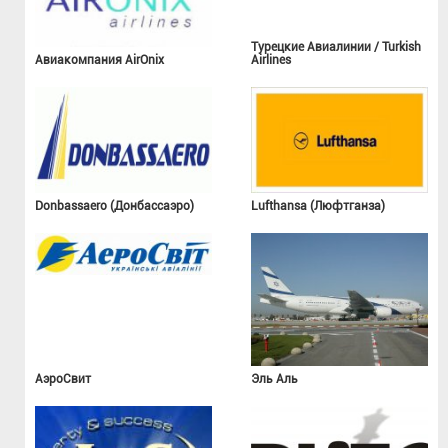
Турецкие Авиалинии / Turkish
Авиакомпания AirOnix
Airlines
Donbassaero (Донбассаэро)
Lufthansa (Люфтганза)
АэроСвит
Эль Аль