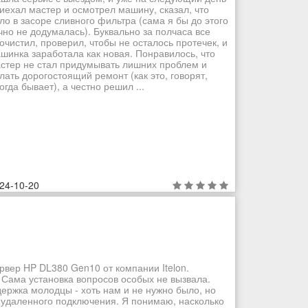
иехал мастер и осмотрел машину, сказал, что
ло в засоре сливного фильтра (сама я бы до этого
чно не додумалась). Буквально за полчаса все
очистил, проверил, чтобы не осталось протечек, и
шинка заработала как новая. Понравилось, что
стер не стал придумывать лишних проблем и
лать дорогостоящий ремонт (как это, говорят,
огда бывает), а честно решил ...
24-10-20
рвер HP DL380 Gen10 от компании Itelon.
 Сама установка вопросов особых не вызвала.
ддержка молодцы - хоть нам и не нужно было, но
 удаленного подключения. Я понимаю, насколько