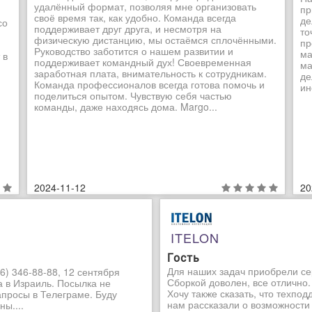
удалённый формат, позволяя мне организовать
пр
своё время так, как удобно. Команда всегда
де
со
поддерживает друг друга, и несмотря на
то
физическую дистанцию, мы остаёмся сплочёнными.
пр
Руководство заботится о нашем развитии и
ма
 в
поддерживает командный дух! Своевременная
ма
заработная плата, внимательность к сотрудникам.
де
Команда профессионалов всегда готова помочь и
ин
поделиться опытом. Чувствую себя частью
команды, даже находясь дома. Margo...
2024-11-12
20
ITELON
Гость
Для наших задач приобрели се
6) 346-88-88, 12 сентября
Сборкой доволен, все отлично.
а в Израиль. Посылка не
Хочу также сказать, что техпо
апросы в Телеграме. Буду
нам рассказали о возможности
ы....