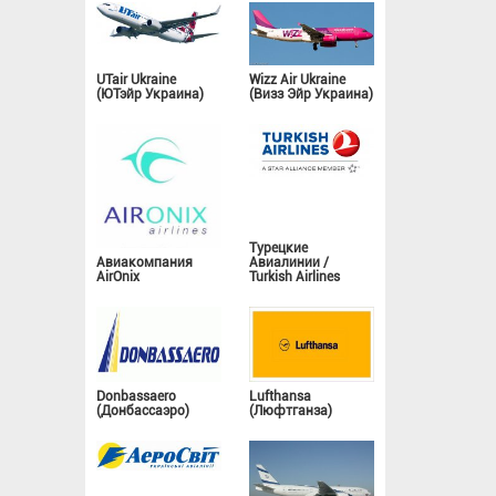
UTair Ukraine
Wizz Air Ukraine
(ЮТэйр Украина)
(Визз Эйр Украина)
Турецкие
Авиакомпания
Авиалинии /
AirOnix
Turkish Airlines
Donbassaero
Lufthansa
(Донбассаэро)
(Люфтганза)