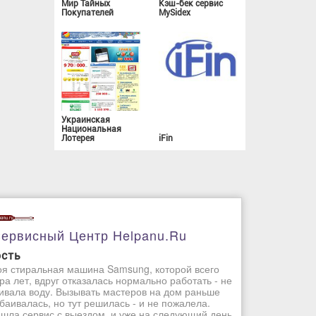
Мир Тайных
Кэш-бек сервис
Покупателей
MySidex
Украинская
Национальная
Лотерея
iFin
ервисный Центр Helpanu.ru
ость
я стиральная машина Samsung, которой всего
ра лет, вдруг отказалась нормально работать - не
ивала воду. Вызывать мастеров на дом раньше
баивалась, но тут решилась - и не пожалела.
шла сервис с выездом, и уже на следующий день