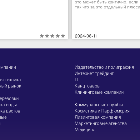
это может быть критично, если
так что за это отдельный плюсик
2024-08-11
омпании
Издательство и полиграфия
Интернет трейдинг
я техника
ІТ
ный рынок
Канцтовары
Клининговые компании
еревозки
ка воды
Коммунальные службы
ка цветов
Косметика и Парфюмерия
ные
Лизинговая компания
ы
Маркетинговые агенства
Медицина