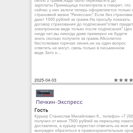
около 2 грамм,надо было перехватить до
зарплаты.Приемщица посмотрела и говорит, что
сейчас у них залоги теперь оформляются только 
страховкой жизни "Ренессанс".Если без страховки
дают 1000 рублей за грамм.На просьбу показать
договор страхования до подписания"ответ придет
электронном виде только после подписания".Цен
нигде нет,вы никогда даже примерно не будете
знать сколько получите за грамм.Абсолютно
бестолковая горячая линия,ни на один вопрос
ответить не могут, связь только в письменном
виде.Зато н...
2025-04-03
Печкин-Экспресс
Гость
Курьер Станислав Михайлович К., телефон +7 (92
получил от меня 7500 рублей за пересылку пакет
доставлена, а курьер перестал отвечать на мои з
вынужден обратиться в правоохранительные орган