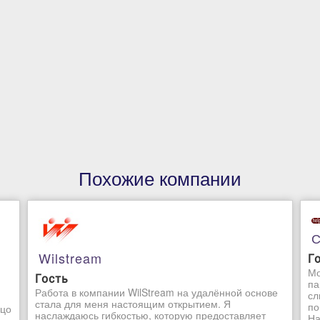
Похожие компании
С
Wilstream
Г
Мо
Гость
па
Работа в компании WilStream на удалённой основе
сл
стала для меня настоящим открытием. Я
по
ьцо
наслаждаюсь гибкостью, которую предоставляет
На