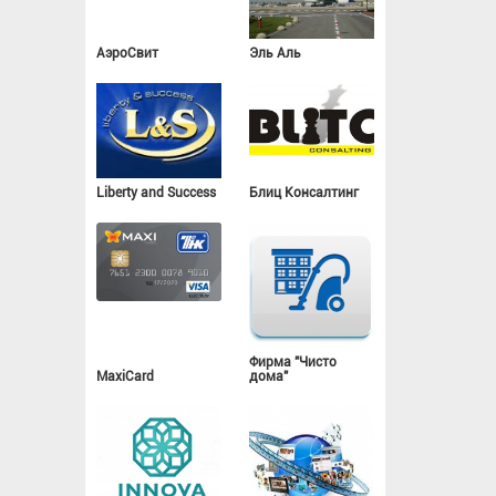
АэроСвит
Эль Аль
Liberty and Success
Блиц Консалтинг
Фирма "Чисто
MaxiCard
дома"