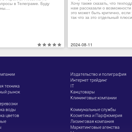
Хочу также сказать, что техпо
апросы в Телеграме. Буду
нам рассказали о возможности
ы....
это может быть критично, если
так что за это отдельный плюсик
2024-08-11
омпании
Издательство и полиграфия
Интернет трейдинг
я техника
ІТ
ный рынок
Канцтовары
Клининговые компании
еревозки
ка воды
Коммунальные службы
ка цветов
Косметика и Парфюмерия
ные
Лизинговая компания
ы
Маркетинговые агенства