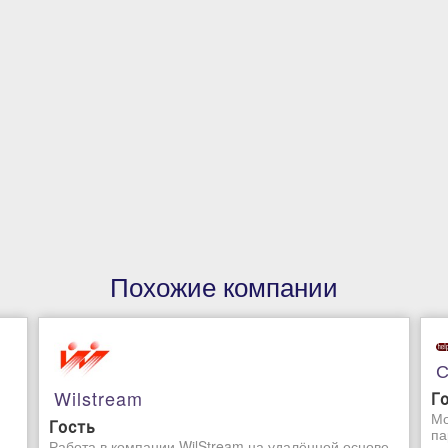
Похожие компании
С
Wilstream
Г
Мо
Гость
па
Работа в компании WilStream на удалённой основе