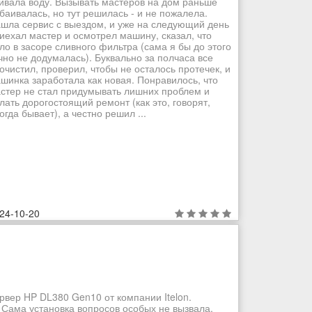
ивала воду. Вызывать мастеров на дом раньше
баивалась, но тут решилась - и не пожалела.
шла сервис с выездом, и уже на следующий день
иехал мастер и осмотрел машину, сказал, что
ло в засоре сливного фильтра (сама я бы до этого
чно не додумалась). Буквально за полчаса все
очистил, проверил, чтобы не осталось протечек, и
шинка заработала как новая. Понравилось, что
стер не стал придумывать лишних проблем и
лать дорогостоящий ремонт (как это, говорят,
огда бывает), а честно решил ...
24-10-20
рвер HP DL380 Gen10 от компании Itelon.
 Сама установка вопросов особых не вызвала.