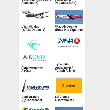
Авиалинии)
Украины, МАУ)
UTair Ukraine
Wizz Air Ukraine
(ЮТэйр Украина)
(Визз Эйр Украина)
Турецкие
Авиакомпания
Авиалинии /
AirOnix
Turkish Airlines
Donbassaero
Lufthansa
(Донбассаэро)
(Люфтганза)