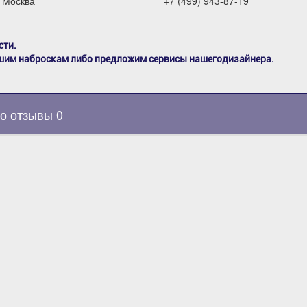
 Москва
+7 (499) 943-87-19
сти.
шим наброскам либо предложим сервисы нашегодизайнера.
о отзывы 0