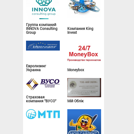
Группа компаний
INNOVA Consulting
Компания King
Group
Invest
Евролизинг
Украина
Moneybox
Страховая
компания "ВУСО"
Мій Облік