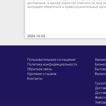
доставлена, а курьер перестал отвечать на мои з
вынужден обратиться в правоохранительные орган
2024-10-03
Пользовательское соглашение
Авиак
Политика конфиденциальности
Бизнес
Обратная связь
Бытова
Удаление отзывов
Валют
Контакты
Грузоп
Достав
Достав
Живот
Завод