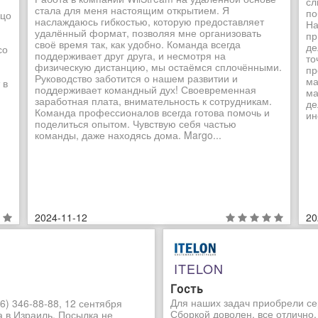
сл
стала для меня настоящим открытием. Я
по
ьцо
наслаждаюсь гибкостью, которую предоставляет
На
удалённый формат, позволяя мне организовать
пр
своё время так, как удобно. Команда всегда
де
со
поддерживает друг друга, и несмотря на
то
физическую дистанцию, мы остаёмся сплочёнными.
пр
Руководство заботится о нашем развитии и
ма
 в
поддерживает командный дух! Своевременная
ма
заработная плата, внимательность к сотрудникам.
де
Команда профессионалов всегда готова помочь и
ин
поделиться опытом. Чувствую себя частью
команды, даже находясь дома. Margo...
2024-11-12
20
ITELON
Гость
Для наших задач приобрели се
6) 346-88-88, 12 сентября
Сборкой доволен, все отлично.
а в Израиль. Посылка не