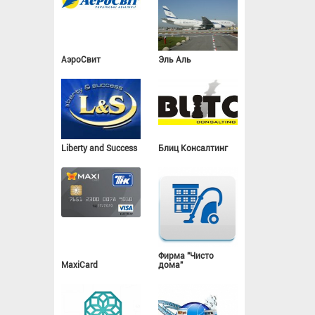
АэроСвит
Эль Аль
Liberty and Success
Блиц Консалтинг
Фирма "Чисто
MaxiCard
дома"