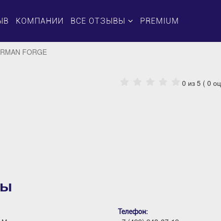
ЫВ
КОМПАНИИ
ВСЕ ОТЗЫВЫ
PREMIUM
GERMAN FORGE
0
из 5 (
0
оц
вы
Телефон: