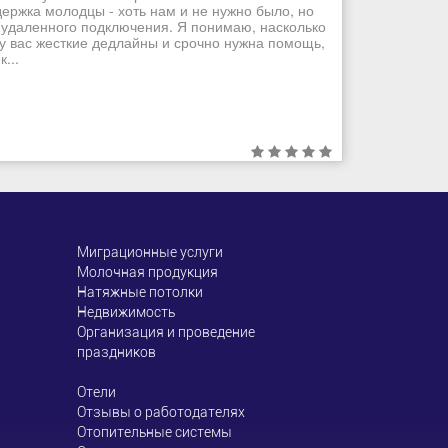
ддержка молодцы - хоть нам и не нужно было, но
 удаленного подключения. Я понимаю, насколько
 у вас жесткие дедлайны и срочно нужна помощь,
...
Миграционные услуги
Молочная продукция
Натяжные потолки
Недвижимость
Организация и проведение
праздников
Отели
Отзывы о работодателях
Отопительные системы