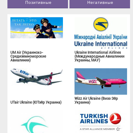
Позитивные
Негативные
UM Air (Украинско-
Ukraine International Airlines
Средиземноморские
(Международные Авиалинии
Авиалинии)
Украины, МАУ)
Wizz Air Ukraine (Визз Эйр
UTair Ukraine (ЮТэйр Украина)
Украина)