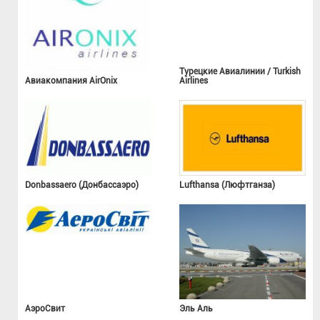
Турецкие Авиалинии / Turkish
Авиакомпания AirOnix
Airlines
Donbassaero (Донбассаэро)
Lufthansa (Люфтганза)
АэроСвит
Эль Аль