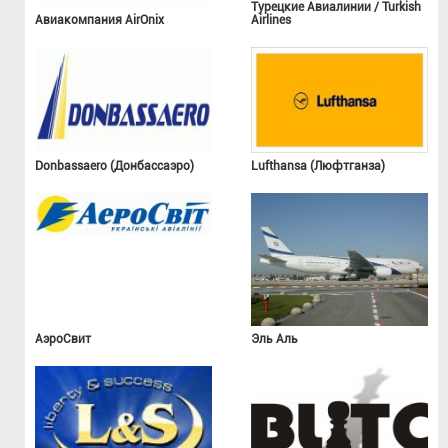
Турецкие Авиалинии / Turkish
Авиакомпания AirOnix
Airlines
Donbassaero (Донбассаэро)
Lufthansa (Люфтганза)
АэроСвит
Эль Аль