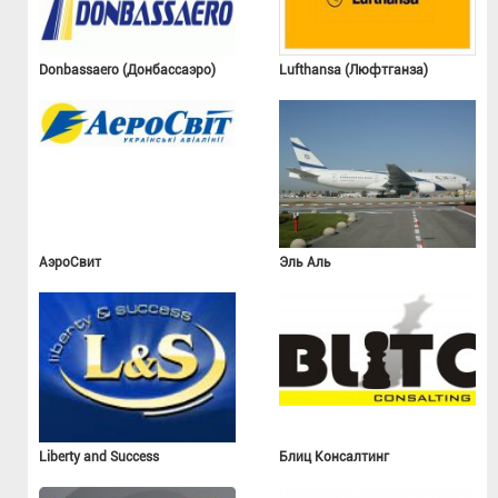
Donbassaero (Донбассаэро)
Lufthansa (Люфтганза)
АэроСвит
Эль Аль
Liberty and Success
Блиц Консалтинг