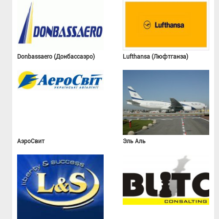
Donbassaero (Донбассаэро)
Lufthansa (Люфтганза)
АэроСвит
Эль Аль