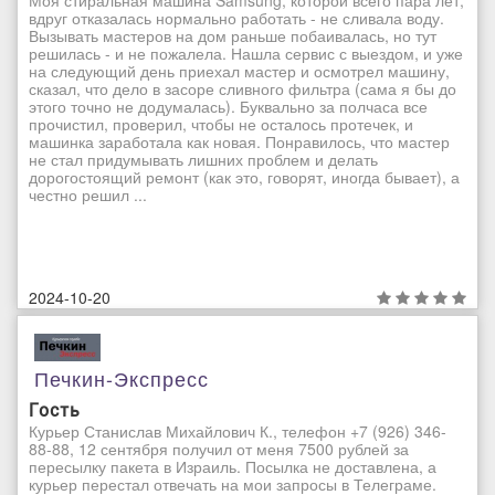
Моя стиральная машина Samsung, которой всего пара лет,
вдруг отказалась нормально работать - не сливала воду.
Вызывать мастеров на дом раньше побаивалась, но тут
решилась - и не пожалела. Нашла сервис с выездом, и уже
на следующий день приехал мастер и осмотрел машину,
сказал, что дело в засоре сливного фильтра (сама я бы до
этого точно не додумалась). Буквально за полчаса все
прочистил, проверил, чтобы не осталось протечек, и
машинка заработала как новая. Понравилось, что мастер
не стал придумывать лишних проблем и делать
дорогостоящий ремонт (как это, говорят, иногда бывает), а
честно решил ...
2024-10-20
Печкин-Экспресс
Гость
Курьер Станислав Михайлович К., телефон +7 (926) 346-
88-88, 12 сентября получил от меня 7500 рублей за
пересылку пакета в Израиль. Посылка не доставлена, а
курьер перестал отвечать на мои запросы в Телеграме.