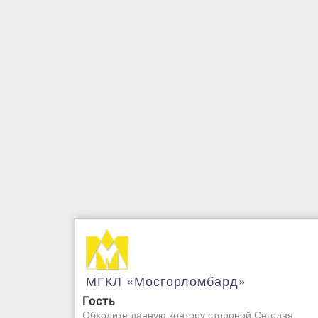
МГКЛ «Мосгорломбард»
Гость
Обходите данную контору стороной.Сегодня