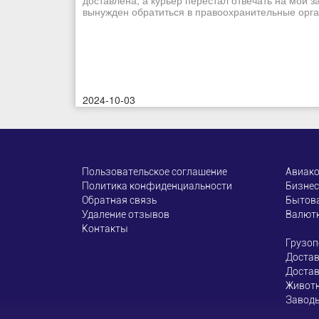
доставлена, а курьер перестал отвечать на мои з
вынужден обратиться в правоохранительные орган
2024-10-03
Пользовательское соглашение
Авиак
Политика конфиденциальности
Бизнес
Обратная связь
Бытова
Удаление отзывов
Валют
Контакты
Грузоп
Достав
Достав
Живот
Завод