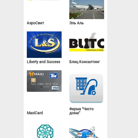
АэроСвит
Эль Аль
Liberty and Success
Блиц Консалтинг
Фирма "Чисто
MaxiCard
дома"