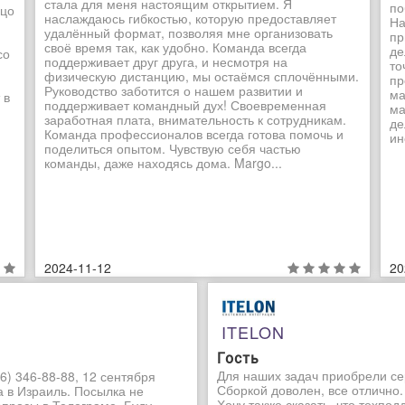
стала для меня настоящим открытием. Я
по
ьцо
наслаждаюсь гибкостью, которую предоставляет
На
удалённый формат, позволяя мне организовать
пр
своё время так, как удобно. Команда всегда
де
со
поддерживает друг друга, и несмотря на
то
физическую дистанцию, мы остаёмся сплочёнными.
пр
Руководство заботится о нашем развитии и
ма
 в
поддерживает командный дух! Своевременная
ма
заработная плата, внимательность к сотрудникам.
де
Команда профессионалов всегда готова помочь и
ин
поделиться опытом. Чувствую себя частью
команды, даже находясь дома. Margo...
2024-11-12
20
ITELON
Гость
Для наших задач приобрели се
6) 346-88-88, 12 сентября
Сборкой доволен, все отлично.
а в Израиль. Посылка не
Хочу также сказать, что техпо