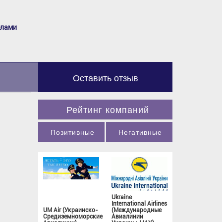
елами
Оставить отзыв
Рейтинг компаний
Позитивные
Негативные
Ukraine
International Airlines
UM Air (Украинско-
(Международные
Средиземноморские
Авиалинии