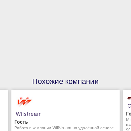
Похожие компании
С
Wilstream
Г
Мо
Гость
па
Работа в компании WilStream на удалённой основе
сл