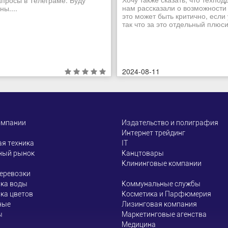
апросы в Телеграме. Буду
нам рассказали о возможности
ы....
это может быть критично, если
так что за это отдельный плюсик
2024-08-11
омпании
Издательство и полиграфия
Интернет трейдинг
я техника
ІТ
ный рынок
Канцтовары
Клининговые компании
еревозки
ка воды
Коммунальные службы
ка цветов
Косметика и Парфюмерия
ные
Лизинговая компания
ы
Маркетинговые агенства
Медицина