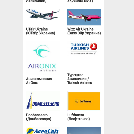
Авиалинии)
Украины, МАУ)
UTair Ukraine
Wizz Air Ukraine
(ЮТэйр Украина)
(Визз Эйр Украина)
Турецкие
Авиакомпания
Авиалинии /
AirOnix
Turkish Airlines
Donbassaero
Lufthansa
(Донбассаэро)
(Люфтганза)