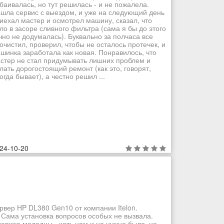
баивалась, но тут решилась - и не пожалела.
шла сервис с выездом, и уже на следующий день
иехал мастер и осмотрел машину, сказал, что
ло в засоре сливного фильтра (сама я бы до этого
чно не додумалась). Буквально за полчаса все
очистил, проверил, чтобы не осталось протечек, и
шинка заработала как новая. Понравилось, что
стер не стал придумывать лишних проблем и
лать дорогостоящий ремонт (как это, говорят,
огда бывает), а честно решил ...
24-10-20
рвер HP DL380 Gen10 от компании Itelon.
 Сама установка вопросов особых не вызвала.
ддержка молодцы - хоть нам и не нужно было, но