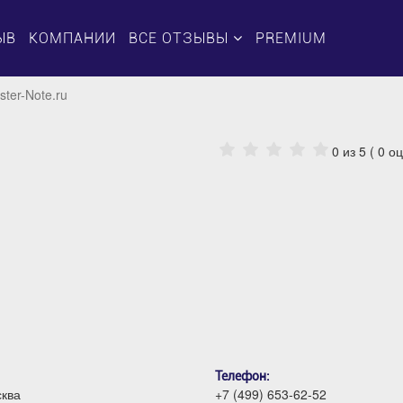
ЫВ
КОМПАНИИ
ВСЕ ОТЗЫВЫ
PREMIUM
ter-Note.ru
0
из 5 (
0
оц
Телефон:
сква
+7 (499) 653-62-52