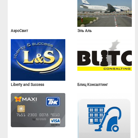
АэроСвит
Эль Аль
Liberty and Success
Блиц Консалтинг