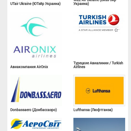
UTair Ukraine (ЮТэйр Украина)
Украина)
Турецкие Авиалинии / Turkish
Авиакомпания AirOnix
Airlines
Donbassaero (Донбассаэро)
Lufthansa (Люфтганза)