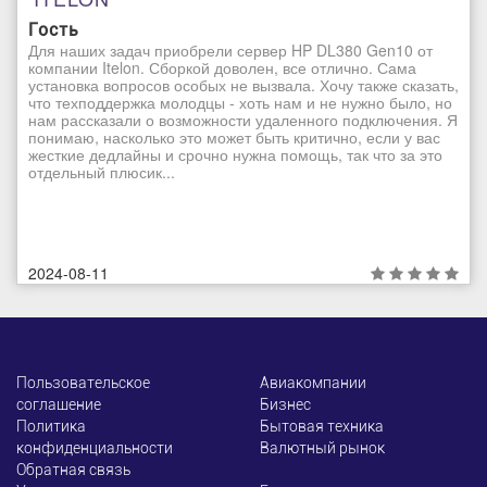
Гость
Для наших задач приобрели сервер HP DL380 Gen10 от
компании Itelon. Сборкой доволен, все отлично. Сама
установка вопросов особых не вызвала. Хочу также сказать,
что техподдержка молодцы - хоть нам и не нужно было, но
нам рассказали о возможности удаленного подключения. Я
понимаю, насколько это может быть критично, если у вас
жесткие дедлайны и срочно нужна помощь, так что за это
отдельный плюсик...
2024-08-11
Пользовательское
Авиакомпании
соглашение
Бизнес
Политика
Бытовая техника
конфиденциальности
Валютный рынок
Обратная связь