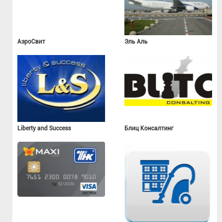
АэроСвит
Эль Аль
Liberty and Success
Блиц Консалтинг