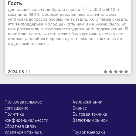
Гость
Для наших задач приобрели сервер HP DL380 Gen10 от
компании Itelon. Сборкой доволен, все отлично. Сама
установка вопросов особых не вызвала. Хочу также сказать,
что техподдержка молодцы - хоть нам и не нужно было, но
нам рассказали о возможности удаленного подключения. Я
понимаю, насколько это может быть критично, если у вас
жесткие дедлайны и срочно нужна помощь, так что за это
отдельный плюсик...
2024-08-11
Пользовательское
Авиакомпании
соглашение
Бизнес
Политика
Бытовая техника
конфиденциальности
Валютный рынок
Обратная связь
Удаление отзывов
Грузоперевозки