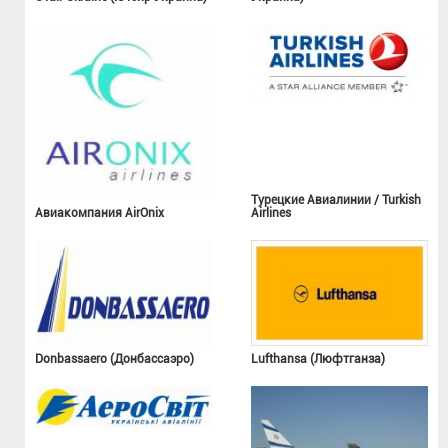
Турецкие Авиалинии / Turkish
Авиакомпания AirOnix
Airlines
Donbassaero (Донбассаэро)
Lufthansa (Люфтганза)