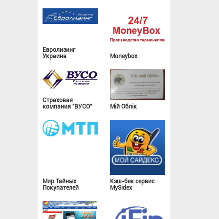
Евролизинг
Украина
Moneybox
Страховая
компания "ВУСО"
Мій Облік
Мир Тайных
Кэш-бек сервис
Покупателей
MySidex