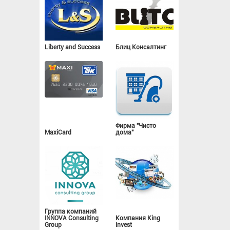
Liberty and Success
Блиц Консалтинг
Фирма "Чисто
MaxiCard
дома"
Группа компаний
INNOVA Consulting
Компания King
Group
Invest