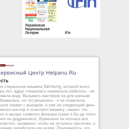
Украинская
Национальная
Лотерея
iFin
ервисный Центр Helpanu.ru
ость
я стиральная машина Samsung, которой всего
ра лет, вдруг отказалась нормально работать - не
ивала воду. Вызывать мастеров на дом раньше
баивалась, но тут решилась - и не пожалела.
шла сервис с выездом, и уже на следующий день
иехал мастер и осмотрел машину, сказал, что
ло в засоре сливного фильтра (сама я бы до этого
чно не додумалась). Буквально за полчаса все
очистил, проверил, чтобы не осталось протечек, и
шинка заработала как новая. Понравилось, что