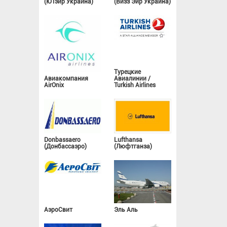
(ЮТэйр Украина)
(Визз Эйр Украина)
Турецкие
Авиакомпания
Авиалинии /
AirOnix
Turkish Airlines
Donbassaero
Lufthansa
(Донбассаэро)
(Люфтганза)
АэроСвит
Эль Аль