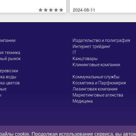
2024-08-11
омпании
Издательство и полиграфия
Интернет трейдинг
я техника
ІТ
ный рынок
Канцтовары
Клининговые компании
еревозки
ка воды
Коммунальные службы
ка цветов
Косметика и Парфюмерия
ные
Лизинговая компания
ы
Маркетинговые агенства
Медицина
 не несет ответственности за содержание информации, которую 
файлы cookie. Продолжая использование сервиса, вы авто