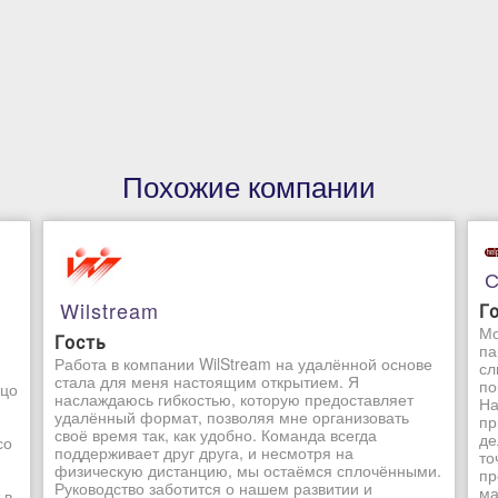
Похожие компании
С
Wilstream
Г
Мо
Гость
па
Работа в компании WilStream на удалённой основе
сл
стала для меня настоящим открытием. Я
по
ьцо
наслаждаюсь гибкостью, которую предоставляет
На
удалённый формат, позволяя мне организовать
пр
своё время так, как удобно. Команда всегда
де
со
поддерживает друг друга, и несмотря на
то
физическую дистанцию, мы остаёмся сплочёнными.
пр
Руководство заботится о нашем развитии и
ма
 в