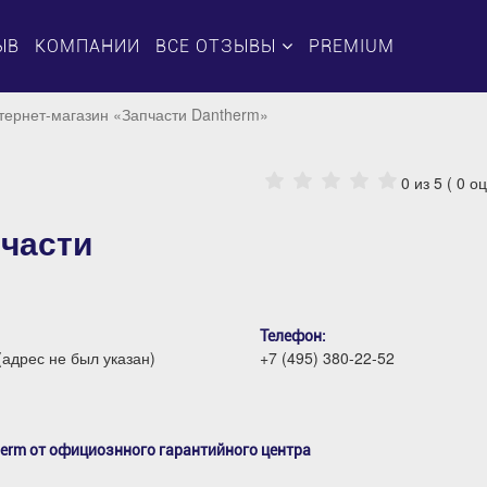
ЫВ
КОМПАНИИ
ВСЕ ОТЗЫВЫ
PREMIUM
тернет-магазин «Запчасти Dantherm»
0
из 5 (
0
оц
пчасти
Телефон:
(адрес не был указан)
+7 (495) 380-22-52
erm от официознного гарантийного центра