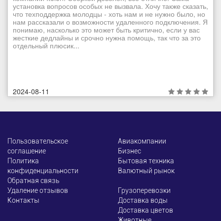
установка вопросов особых не вызвала. Хочу также сказать,
что техподдержка молодцы - хоть нам и не нужно было, но
нам рассказали о возможности удаленного подключения. Я
понимаю, насколько это может быть критично, если у вас
жесткие дедлайны и срочно нужна помощь, так что за это
отдельный плюсик...
2024-08-11
Пользовательское
Авиакомпании
соглашение
Бизнес
Политика
Бытовая техника
конфиденциальности
Валютный рынок
Обратная связь
Удаление отзывов
Грузоперевозки
Контакты
Доставка воды
Доставка цветов
Животные