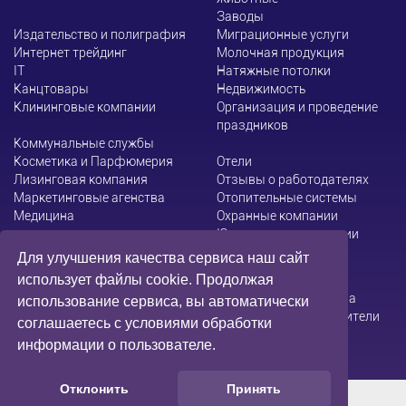
Заводы
Издательство и полиграфия
Миграционные услуги
Интернет трейдинг
Молочная продукция
ІТ
Натяжные потолки
Канцтовары
Недвижимость
Клининговые компании
Организация и проведение
праздников
Коммунальные службы
Косметика и Парфюмерия
Отели
Лизинговая компания
Отзывы о работодателях
Маркетинговые агенства
Отопительные системы
Медицина
Охранные компании
Юридические компании
Для улучшения качества сервиса наш сайт
использует файлы cookie. Продолжая
Администрация сайта не несет ответственности за
использование сервиса, вы автоматически
содержание информации, которую размещают посетители
соглашаетесь с условиями обработки
информации о пользователе.
Отклонить
Принять