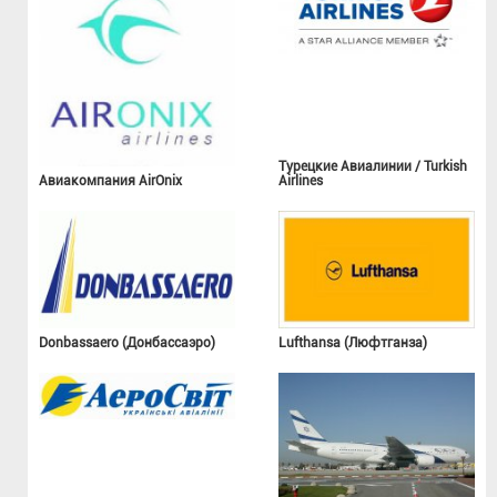
Турецкие Авиалинии / Turkish
Авиакомпания AirOnix
Airlines
Donbassaero (Донбассаэро)
Lufthansa (Люфтганза)