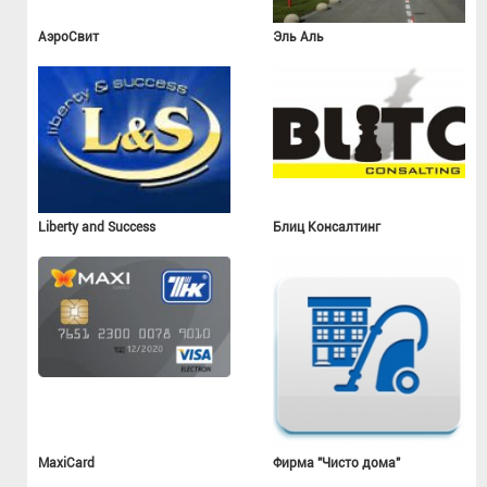
АэроСвит
Эль Аль
Liberty and Success
Блиц Консалтинг
MaxiCard
Фирма "Чисто дома"