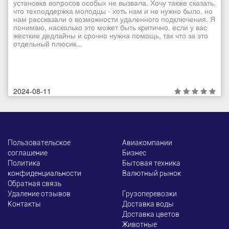
установка вопросов особых не вызвала. Хочу также сказать,
что техподдержка молодцы - хоть нам и не нужно было, но
нам рассказали о возможности удаленного подключения. Я
понимаю, насколько это может быть критично, если у вас
жесткие дедлайны и срочно нужна помощь, так что за это
отдельный плюсик...
2024-08-11
Пользовательское
Авиакомпании
соглашение
Бизнес
Политика
Бытовая техника
конфиденциальности
Валютный рынок
Обратная связь
Удаление отзывов
Грузоперевозки
Контакты
Доставка воды
Доставка цветов
Животные