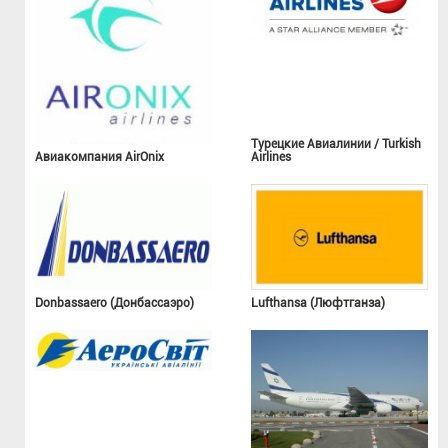
Турецкие Авиалинии / Turkish
Авиакомпания AirOnix
Airlines
Donbassaero (Донбассаэро)
Lufthansa (Люфтганза)