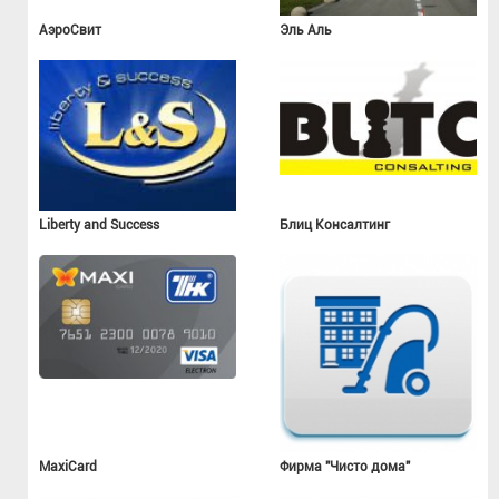
АэроСвит
Эль Аль
Liberty and Success
Блиц Консалтинг
MaxiCard
Фирма "Чисто дома"