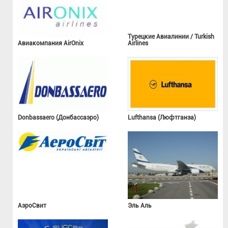
Турецкие Авиалинии / Turkish
Авиакомпания AirOnix
Airlines
Donbassaero (Донбассаэро)
Lufthansa (Люфтганза)
АэроСвит
Эль Аль