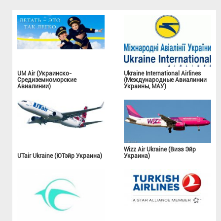
UM Air (Украинско-
Ukraine International Airlines
Средиземноморские
(Международные Авиалинии
Авиалинии)
Украины, МАУ)
Wizz Air Ukraine (Визз Эйр
UTair Ukraine (ЮТэйр Украина)
Украина)