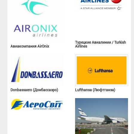
Турецкие Авиалинии / Turkish
Авиакомпания AirOnix
Airlines
Donbassaero (Донбассаэро)
Lufthansa (Люфтганза)