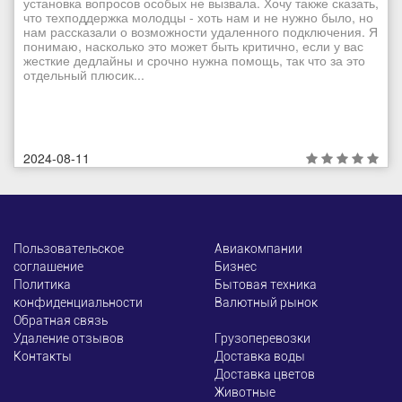
установка вопросов особых не вызвала. Хочу также сказать,
что техподдержка молодцы - хоть нам и не нужно было, но
нам рассказали о возможности удаленного подключения. Я
понимаю, насколько это может быть критично, если у вас
жесткие дедлайны и срочно нужна помощь, так что за это
отдельный плюсик...
2024-08-11
Пользовательское
Авиакомпании
соглашение
Бизнес
Политика
Бытовая техника
конфиденциальности
Валютный рынок
Обратная связь
Удаление отзывов
Грузоперевозки
Контакты
Доставка воды
Доставка цветов
Животные