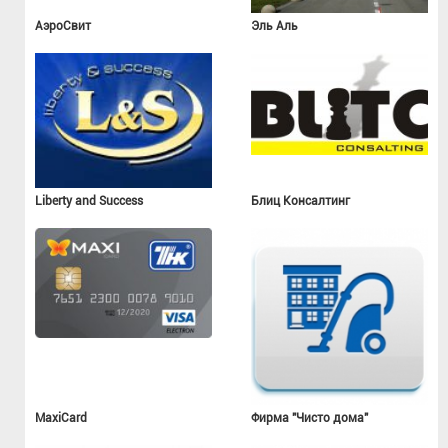
АэроСвит
Эль Аль
Liberty and Success
Блиц Консалтинг
MaxiCard
Фирма "Чисто дома"