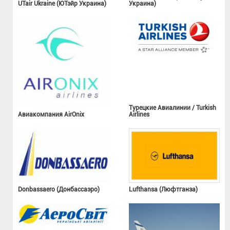
UTair Ukraine (ЮТэйр Украина)
Украина)
Турецкие Авиалинии / Turkish
Авиакомпания AirOnix
Airlines
Donbassaero (Донбассаэро)
Lufthansa (Люфтганза)