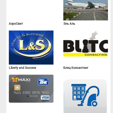
АэроСвит
Эль Аль
Liberty and Success
Блиц Консалтинг