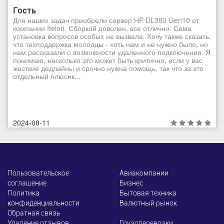
Гость
Для наших задач приобрели сервер HP DL380 Gen10 от
компании Itelon. Сборкой доволен, все отлично. Сама
установка вопросов особых не вызвала. Хочу также сказать,
что техподдержка молодцы - хоть нам и не нужно было, но
нам рассказали о возможности удаленного подключения. Я
понимаю, насколько это может быть критично, если у вас
жесткие дедлайны и срочно нужна помощь, так что за это
отдельный плюсик...
2024-08-11
Пользовательское
Авиакомпании
соглашение
Бизнес
Политика
Бытовая техника
конфиденциальности
Валютный рынок
Обратная связь
Удаление отзывов
Грузоперевозки