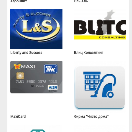
АэроСвит
Эль Аль
Liberty and Success
Блиц Консалтинг
MaxiCard
Фирма "Чисто дома"