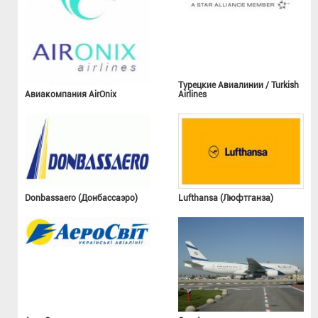
Турецкие Авиалинии / Turkish
Авиакомпания AirOnix
Airlines
Donbassaero (Донбассаэро)
Lufthansa (Люфтганза)