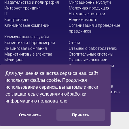
Издательство и полиграфия
Миграционные услуги
Интернет трейдинг
Молочная продукция
ІТ
Натяжные потолки
Канцтовары
Недвижимость
Клининговые компании
Организация и проведение
праздников
Коммунальные службы
Косметика и Парфюмерия
Отели
Лизинговая компания
Отзывы о работодателях
Маркетинговые агенства
Отопительные системы
Медицина
Охранные компании
Юридические компании
Для улучшения качества сервиса наш сайт
использует файлы cookie. Продолжая
Администрация сайта не несет ответственности за
использование сервиса, вы автоматически
содержание информации, которую размещают посетители
соглашаетесь с условиями обработки
информации о пользователе.
Отклонить
Принять