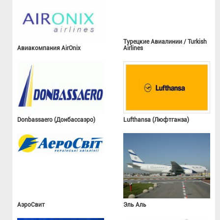
Турецкие Авиалинии / Turkish
Авиакомпания AirOnix
Airlines
Donbassaero (Донбассаэро)
Lufthansa (Люфтганза)
АэроСвит
Эль Аль