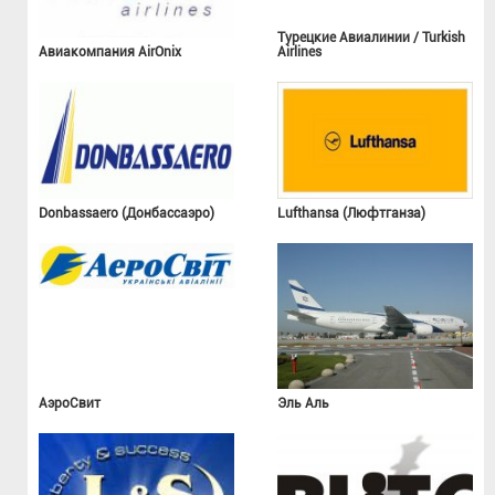
Турецкие Авиалинии / Turkish
Авиакомпания AirOnix
Airlines
Donbassaero (Донбассаэро)
Lufthansa (Люфтганза)
АэроСвит
Эль Аль