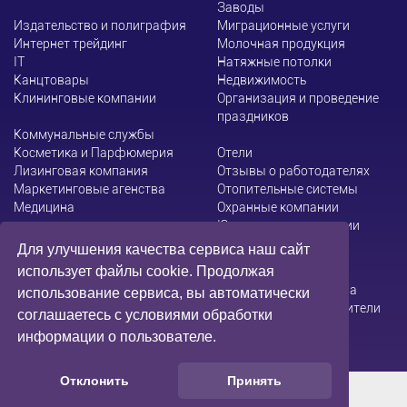
Заводы
Издательство и полиграфия
Миграционные услуги
Интернет трейдинг
Молочная продукция
ІТ
Натяжные потолки
Канцтовары
Недвижимость
Клининговые компании
Организация и проведение
праздников
Коммунальные службы
Косметика и Парфюмерия
Отели
Лизинговая компания
Отзывы о работодателях
Маркетинговые агенства
Отопительные системы
Медицина
Охранные компании
Юридические компании
Для улучшения качества сервиса наш сайт
использует файлы cookie. Продолжая
Администрация сайта не несет ответственности за
использование сервиса, вы автоматически
содержание информации, которую размещают посетители
соглашаетесь с условиями обработки
информации о пользователе.
Отклонить
Принять