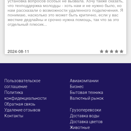
установка вопросов особых не вызвала. Хочу также сказать,
что техподдержка молодцы - хоть нам и не нужно было, но
нам рассказали о возможности удаленного подключения. Я
понимаю, насколько это может быть критично, если у вас
жесткие дедлайны и срочно нужна помощь, так что за это
отдельный плюсик...
2024-08-11
Пользовательское
Авиакомпании
соглашение
Бизнес
Политика
Бытовая техника
конфиденциальности
Валютный рынок
Обратная связь
Удаление отзывов
Грузоперевозки
Контакты
Доставка воды
Доставка цветов
Животные