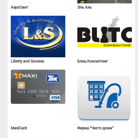
АэроСвит
Эль Аль
Liberty and Success
Блиц Консалтинг
MaxiCard
Фирма "Чисто дома"