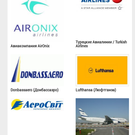
Турецкие Авиалинии / Turkish
Авиакомпания AirOnix
Airlines
Donbassaero (Донбассаэро)
Lufthansa (Люфтганза)