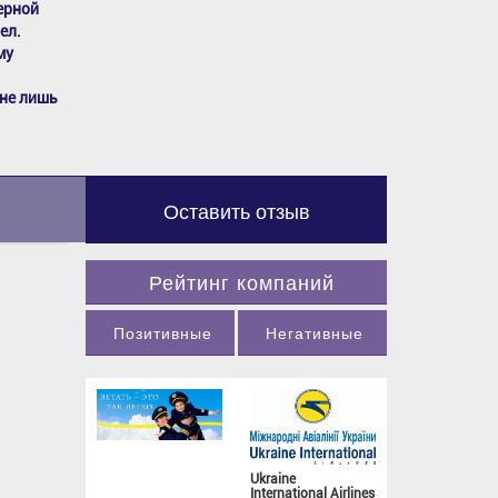
ерной
ел.
му
не лишь
Оставить отзыв
Рейтинг компаний
Позитивные
Негативные
Ukraine
International Airlines