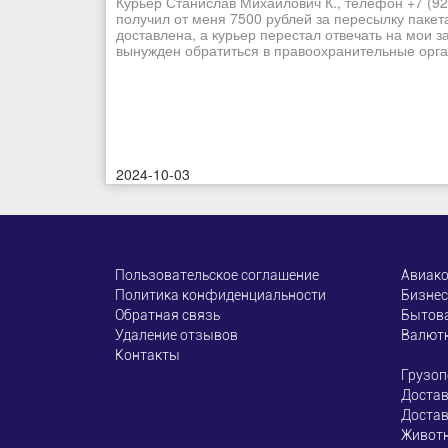
Курьер Станислав Михайлович К., телефон +7 (92
получил от меня 7500 рублей за пересылку пакет
доставлена, а курьер перестал отвечать на мои з
вынужден обратиться в правоохранительные орган
2024-10-03
Пользовательское соглашение
Авиак
Политика конфиденциальности
Бизнес
Обратная связь
Бытова
Удаление отзывов
Валют
Контакты
Грузоп
Достав
Достав
Живот