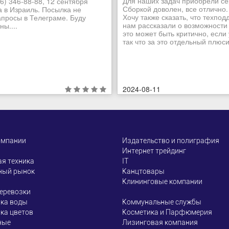
Для наших задач приобрели се
6) 346-88-88, 12 сентября
Сборкой доволен, все отлично.
а в Израиль. Посылка не
Хочу также сказать, что техпо
апросы в Телеграме. Буду
нам рассказали о возможности
ы....
это может быть критично, если
так что за это отдельный плюсик
2024-08-11
омпании
Издательство и полиграфия
Интернет трейдинг
я техника
ІТ
ный рынок
Канцтовары
Клининговые компании
еревозки
ка воды
Коммунальные службы
ка цветов
Косметика и Парфюмерия
ные
Лизинговая компания