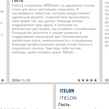
Гость
па
Работа в компании WilStream на удалённой основе
сл
стала для меня настоящим открытием. Я
по
ьцо
наслаждаюсь гибкостью, которую предоставляет
На
удалённый формат, позволяя мне организовать
пр
своё время так, как удобно. Команда всегда
де
со
поддерживает друг друга, и несмотря на
то
физическую дистанцию, мы остаёмся сплочёнными.
пр
Руководство заботится о нашем развитии и
ма
 в
поддерживает командный дух! Своевременная
ма
заработная плата, внимательность к сотрудникам.
де
Команда профессионалов всегда готова помочь и
ин
поделиться опытом. Чувствую себя частью
команды, даже находясь дома. Margo...
2024-11-12
20
ITELON
Гость