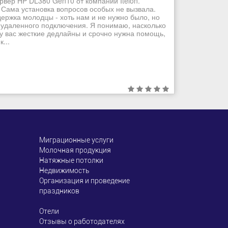
рвер HP DL380 Gen10 от компании Itelon.
 Сама установка вопросов особых не вызвала.
ддержка молодцы - хоть нам и не нужно было, но
 удаленного подключения. Я понимаю, насколько
 у вас жесткие дедлайны и срочно нужна помощь,
...
Миграционные услуги
Молочная продукция
Натяжные потолки
Недвижимость
Организация и проведение
праздников
Отели
Отзывы о работодателях