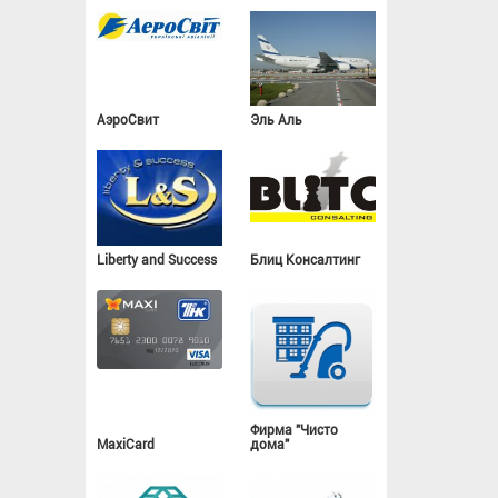
АэроСвит
Эль Аль
Liberty and Success
Блиц Консалтинг
Фирма "Чисто
MaxiCard
дома"