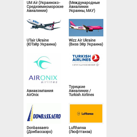
UM Air (Украинско-
(Международные
Средиземноморские
Авиалинии
Авиалинии)
Украины, МАУ)
UTair Ukraine
Wizz Air Ukraine
(ЮТэйр Украина)
(Визз Эйр Украина)
Турецкие
Авиакомпания
Авиалинии /
AirOnix
Turkish Airlines
Donbassaero
Lufthansa
(Донбассаэро)
(Люфтганза)