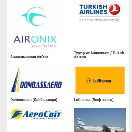
Турецкие Авиалинии / Turkish
Авиакомпания AirOnix
Airlines
Donbassaero (Донбассаэро)
Lufthansa (Люфтганза)