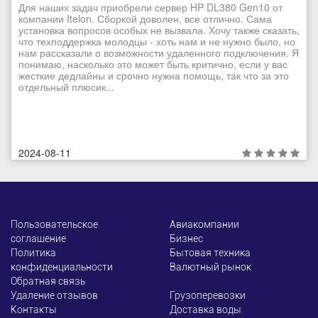
Для наших задач приобрели сервер HP DL380 Gen10 от
компании Itelon. Сборкой доволен, все отлично. Сама
установка вопросов особых не вызвала. Хочу также сказать,
что техподдержка молодцы - хоть нам и не нужно было, но
нам рассказали о возможности удаленного подключения. Я
понимаю, насколько это может быть критично, если у вас
жесткие дедлайны и срочно нужна помощь, так что за это
отдельный плюсик...
2024-08-11
Пользовательское
Авиакомпании
соглашение
Бизнес
Политика
Бытовая техника
конфиденциальности
Валютный рынок
Обратная связь
Удаление отзывов
Грузоперевозки
Контакты
Доставка воды