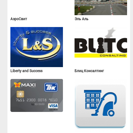
АэроСвит
Эль Аль
Liberty and Success
Блиц Консалтинг