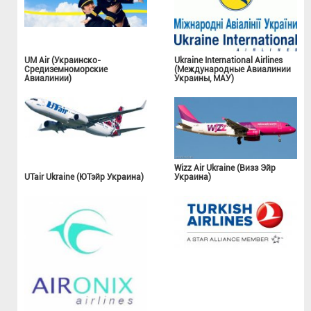
UM Air (Украинско-
Ukraine International Airlines
Средиземноморские
(Международные Авиалинии
Авиалинии)
Украины, МАУ)
Wizz Air Ukraine (Визз Эйр
UTair Ukraine (ЮТэйр Украина)
Украина)