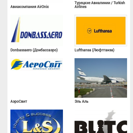
Турецкие Авиалинии / Turkish
Авиакомпания AirOnix
Airlines
Donbassaero (Донбассаэро)
Lufthansa (Люфтганза)
АэроСвит
Эль Аль