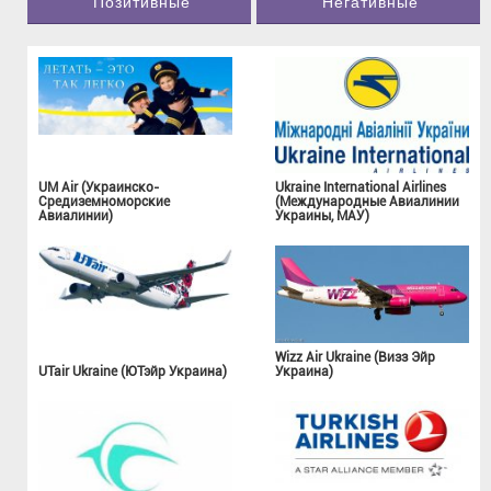
Позитивные
Негативные
UM Air (Украинско-
Ukraine International Airlines
Средиземноморские
(Международные Авиалинии
Авиалинии)
Украины, МАУ)
Wizz Air Ukraine (Визз Эйр
UTair Ukraine (ЮТэйр Украина)
Украина)