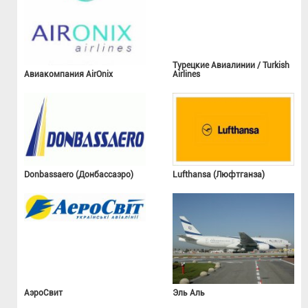
Турецкие Авиалинии / Turkish
Авиакомпания AirOnix
Airlines
Donbassaero (Донбассаэро)
Lufthansa (Люфтганза)
АэроСвит
Эль Аль