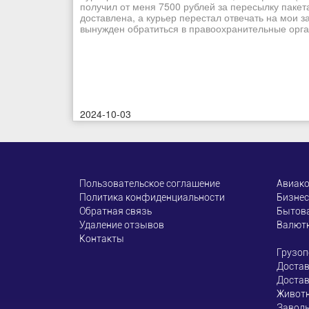
получил от меня 7500 рублей за пересылку пакет
доставлена, а курьер перестал отвечать на мои з
вынужден обратиться в правоохранительные орган
2024-10-03
Пользовательское соглашение
Авиак
Политика конфиденциальности
Бизнес
Обратная связь
Бытова
Удаление отзывов
Валют
Контакты
Грузоп
Достав
Достав
Живот
Завод