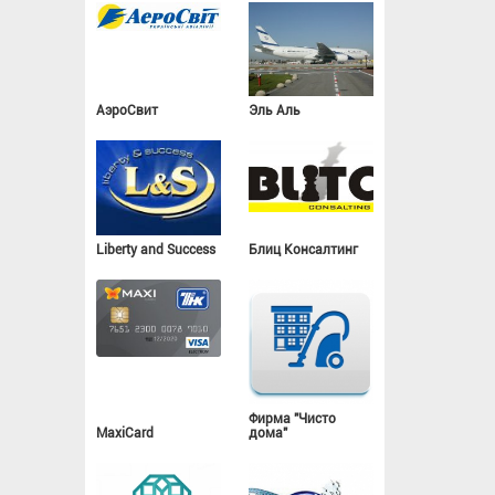
АэроСвит
Эль Аль
Liberty and Success
Блиц Консалтинг
Фирма "Чисто
MaxiCard
дома"