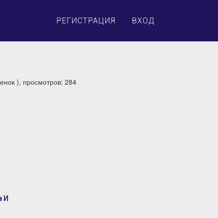
×
РЕГИСТРАЦИЯ
ВХОД
енок ), просмотров: 284
в И