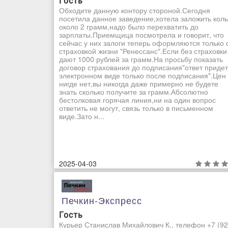
Гость
Обходите данную контору стороной.Сегодня
посетила данное заведение,хотела заложить кол
около 2 грамм,надо было перехватить до
зарплаты.Приемщица посмотрела и говорит, что
сейчас у них залоги теперь оформляются только 
страховкой жизни "Ренессанс".Если без страховки
дают 1000 рублей за грамм.На просьбу показать
договор страхования до подписания"ответ придет
электронном виде только после подписания".Цен
нигде нет,вы никогда даже примерно не будете
знать сколько получите за грамм.Абсолютно
бестолковая горячая линия,ни на один вопрос
ответить не могут, связь только в письменном
виде.Зато н...
2025-04-03
Печкин-Экспресс
Гость
Курьер Станислав Михайлович К., телефон +7 (92