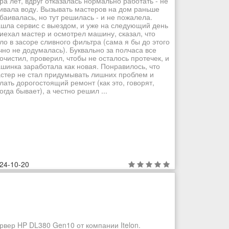
ра лет, вдруг отказалась нормально работать - не
ивала воду. Вызывать мастеров на дом раньше
баивалась, но тут решилась - и не пожалела.
шла сервис с выездом, и уже на следующий день
иехал мастер и осмотрел машину, сказал, что
ло в засоре сливного фильтра (сама я бы до этого
чно не додумалась). Буквально за полчаса все
очистил, проверил, чтобы не осталось протечек, и
шинка заработала как новая. Понравилось, что
стер не стал придумывать лишних проблем и
лать дорогостоящий ремонт (как это, говорят,
огда бывает), а честно решил ...
24-10-20
рвер HP DL380 Gen10 от компании Itelon.