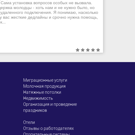
 Сама установка вопросов особых не вызвала.
ддержка молодцы - хоть нам и не нужно было, но
 удаленного подключения. Я понимаю, насколько
 у вас жесткие дедлайны и срочно нужна помощь,
...
Миграционные услуги
Молочная продукция
Натяжные потолки
Недвижимость
Организация и проведение
праздников
Отели
Отзывы о работодателях
Отопительные системы