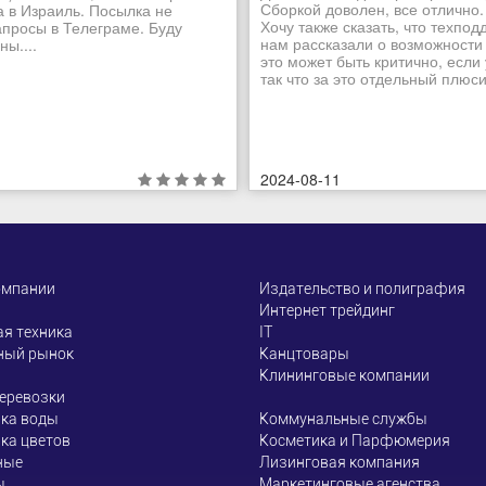
Сборкой доволен, все отлично.
а в Израиль. Посылка не
Хочу также сказать, что техпо
апросы в Телеграме. Буду
нам рассказали о возможности
ы....
это может быть критично, если
так что за это отдельный плюсик
2024-08-11
омпании
Издательство и полиграфия
Интернет трейдинг
я техника
ІТ
ный рынок
Канцтовары
Клининговые компании
еревозки
ка воды
Коммунальные службы
ка цветов
Косметика и Парфюмерия
ные
Лизинговая компания
ы
Маркетинговые агенства