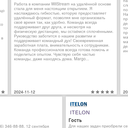
па
Работа в компании WilStream на удалённой основе
сл
стала для меня настоящим открытием. Я
по
ьцо
наслаждаюсь гибкостью, которую предоставляет
На
удалённый формат, позволяя мне организовать
пр
своё время так, как удобно. Команда всегда
де
со
поддерживает друг друга, и несмотря на
то
физическую дистанцию, мы остаёмся сплочёнными.
пр
Руководство заботится о нашем развитии и
ма
 в
поддерживает командный дух! Своевременная
ма
заработная плата, внимательность к сотрудникам.
де
Команда профессионалов всегда готова помочь и
ин
поделиться опытом. Чувствую себя частью
команды, даже находясь дома. Margo...
2024-11-12
20
ITELON
Гость
Для наших задач приобрели се
6) 346-88-88, 12 сентября