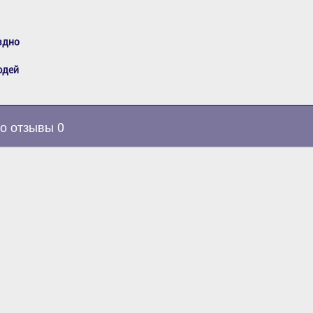
здно
юдей
о отзывы 0