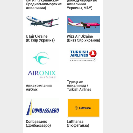
UM Air (Украинско-
(Международные
Средиземноморские
Авиалинии
Авиалинии)
Украины, МАУ)
UTair Ukraine
Wizz Air Ukraine
(ЮТэйр Украина)
(Визз Эйр Украина)
Турецкие
Авиакомпания
Авиалинии /
AirOnix
Turkish Airlines
Donbassaero
Lufthansa
(Донбассаэро)
(Люфтганза)