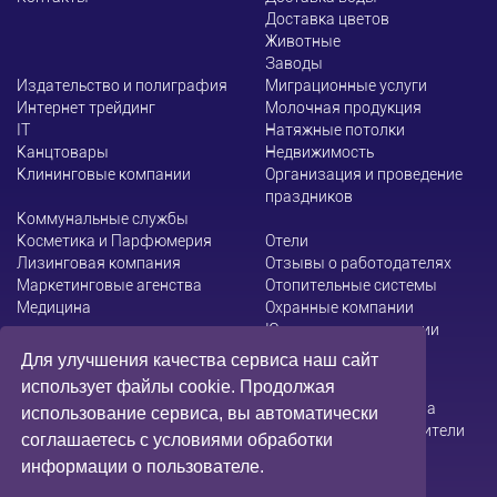
Доставка цветов
Животные
Заводы
Издательство и полиграфия
Миграционные услуги
Интернет трейдинг
Молочная продукция
ІТ
Натяжные потолки
Канцтовары
Недвижимость
Клининговые компании
Организация и проведение
праздников
Коммунальные службы
Косметика и Парфюмерия
Отели
Лизинговая компания
Отзывы о работодателях
Маркетинговые агенства
Отопительные системы
Медицина
Охранные компании
Юридические компании
Для улучшения качества сервиса наш сайт
использует файлы cookie. Продолжая
Администрация сайта не несет ответственности за
использование сервиса, вы автоматически
содержание информации, которую размещают посетители
соглашаетесь с условиями обработки
информации о пользователе.