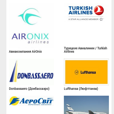
Турецкие Авиалинии / Turkish
Авиакомпания AirOnix
Airlines
Donbassaero (Донбассаэро)
Lufthansa (Люфтганза)