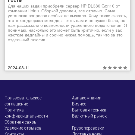
Гость
Для наших задач приобрели сервер HP DL380 Gen10 от
компании Itelon. Сборкой доволен, все отлично. Сама
установка вопросов особых не вызвала. Хочу также сказать,
что техподдержка молодцы - хоть нам и не нужно было, но
нам рассказали о возможности удаленного подключения. Я
понимаю, насколько это может быть критично, если у вас
жесткие дедлайны и срочно нужна помощь, так что за это
отдельный плюсик...
2024-08-11
Пользовательское
Авиакомпании
соглашение
Бизнес
Политика
Бытовая техника
конфиденциальности
Валютный рынок
Обратная связь
Удаление отзывов
Грузоперевозки
Контакты
Доставка воды