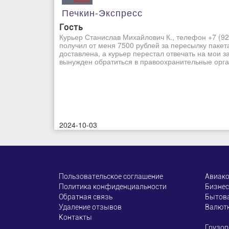
Печкин-Экспресс
Гость
Курьер Станислав Михайлович К., телефон +7 (92
получил от меня 7500 рублей за пересылку пакет
доставлена, а курьер перестал отвечать на мои з
вынужден обратиться в правоохранительные орган
2024-10-03
Пользовательское соглашение
Авиак
Политика конфиденциальности
Бизнес
Обратная связь
Бытова
Удаление отзывов
Валют
Контакты
Грузоп