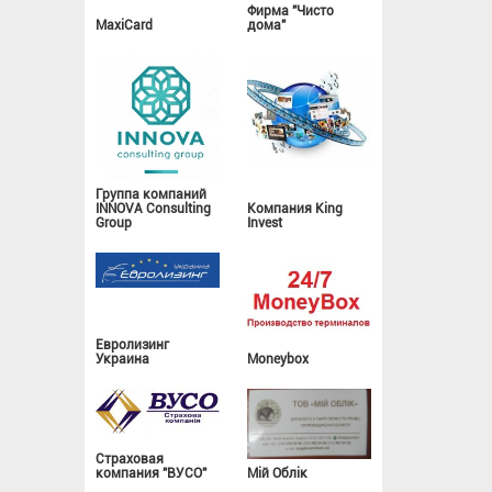
Фирма "Чисто
MaxiCard
дома"
Группа компаний
INNOVA Consulting
Компания King
Group
Invest
Евролизинг
Украина
Moneybox
Страховая
компания "ВУСО"
Мій Облік