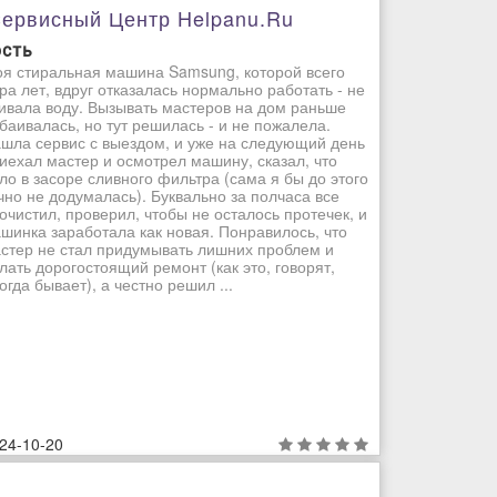
ервисный Центр Helpanu.ru
ость
я стиральная машина Samsung, которой всего
ра лет, вдруг отказалась нормально работать - не
ивала воду. Вызывать мастеров на дом раньше
баивалась, но тут решилась - и не пожалела.
шла сервис с выездом, и уже на следующий день
иехал мастер и осмотрел машину, сказал, что
ло в засоре сливного фильтра (сама я бы до этого
чно не додумалась). Буквально за полчаса все
очистил, проверил, чтобы не осталось протечек, и
шинка заработала как новая. Понравилось, что
стер не стал придумывать лишних проблем и
лать дорогостоящий ремонт (как это, говорят,
огда бывает), а честно решил ...
24-10-20