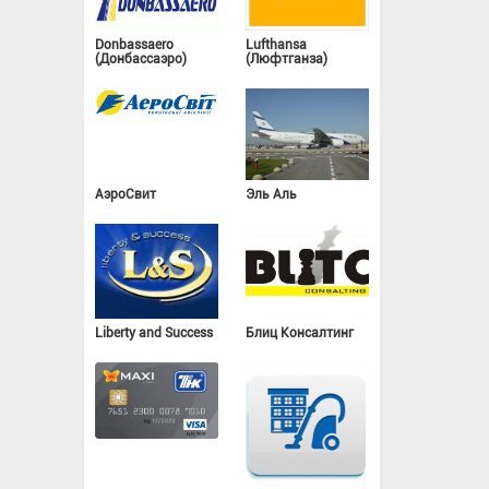
Donbassaero
Lufthansa
(Донбассаэро)
(Люфтганза)
АэроСвит
Эль Аль
Liberty and Success
Блиц Консалтинг