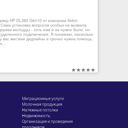
рвер HP DL380 Gen10 от компании Itelon.
 Сама установка вопросов особых не вызвала.
ддержка молодцы - хоть нам и не нужно было, но
 удаленного подключения. Я понимаю, насколько
 у вас жесткие дедлайны и срочно нужна помощь,
...
Миграционные услуги
Молочная продукция
Натяжные потолки
Недвижимость
Организация и проведение
праздников