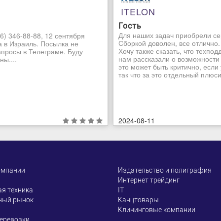
ITELON
Гость
Для наших задач приобрели се
6) 346-88-88, 12 сентября
Сборкой доволен, все отлично.
а в Израиль. Посылка не
Хочу также сказать, что техпо
апросы в Телеграме. Буду
нам рассказали о возможности
ы....
это может быть критично, если
так что за это отдельный плюсик
2024-08-11
омпании
Издательство и полиграфия
Интернет трейдинг
я техника
ІТ
ный рынок
Канцтовары
Клининговые компании
еревозки