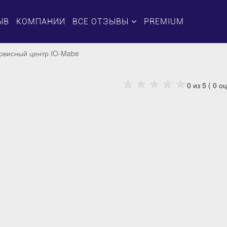
ЫВ
КОМПАНИИ
ВСЕ ОТЗЫВЫ
PREMIUM
рвисный центр IO-Mabe
0
из 5 (
0
оц