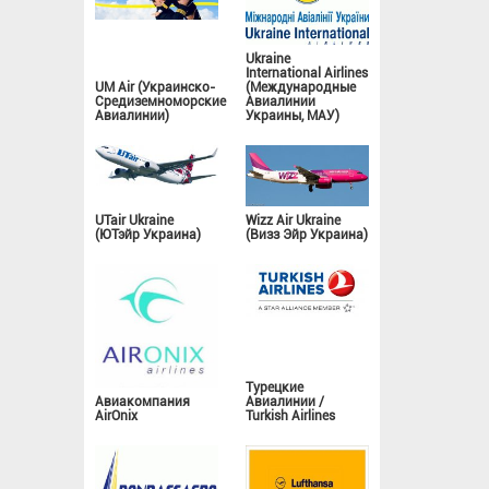
Ukraine
International Airlines
UM Air (Украинско-
(Международные
Средиземноморские
Авиалинии
Авиалинии)
Украины, МАУ)
UTair Ukraine
Wizz Air Ukraine
(ЮТэйр Украина)
(Визз Эйр Украина)
Турецкие
Авиакомпания
Авиалинии /
AirOnix
Turkish Airlines