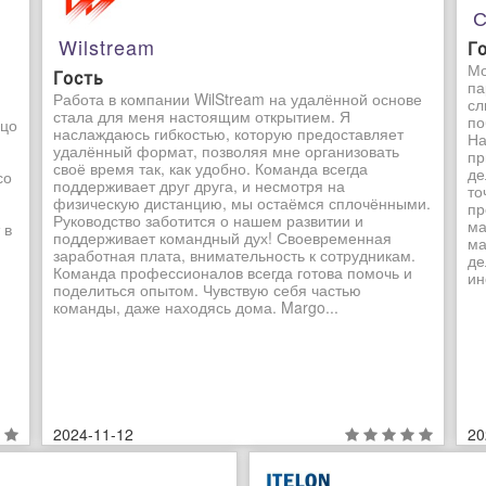
С
Wilstream
Г
Мо
Гость
па
Работа в компании WilStream на удалённой основе
сл
стала для меня настоящим открытием. Я
по
ьцо
наслаждаюсь гибкостью, которую предоставляет
На
удалённый формат, позволяя мне организовать
пр
своё время так, как удобно. Команда всегда
де
со
поддерживает друг друга, и несмотря на
то
физическую дистанцию, мы остаёмся сплочёнными.
пр
Руководство заботится о нашем развитии и
ма
 в
поддерживает командный дух! Своевременная
ма
заработная плата, внимательность к сотрудникам.
де
Команда профессионалов всегда готова помочь и
ин
поделиться опытом. Чувствую себя частью
команды, даже находясь дома. Margo...
2024-11-12
20