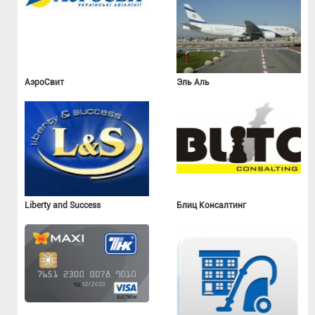
АэроСвит
Эль Аль
Liberty and Success
Блиц Консалтинг