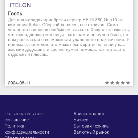
ITELON
Гость
Для наших задач приобрели сервер HP DL380 Gen10 от
компании Itelon. Сборкой доволен, все отлично. Сама
установка вопросов особых не вызвала. Хочу также сказать,
что техподдержка молодцы - хоть нам и не нужно было, но
нам рассказали о возможности удаленного подключения. Я
понимаю, насколько это может быть критично, если у вас
жесткие дедлайны и срочно нужна помощь, так что за это
отдельный плюсик...
2024-08-11
Пользовательское
Авиакомпании
соглашение
Бизнес
Политика
Бытовая техника
конфиденциальности
Валютный рынок