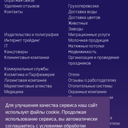
Обратная связь
Удаление отзывов
Грузоперевозки
Контакты
Доставка воды
Доставка цветов
Животные
Заводы
Издательство и полиграфия
Миграционные услуги
Интернет трейдинг
Молочная продукция
ІТ
Натяжные потолки
Канцтовары
Недвижимость
Клининговые компании
Организация и проведение
праздников
Коммунальные службы
Косметика и Парфюмерия
Отели
Лизинговая компания
Отзывы о работодателях
Маркетинговые агенства
Отопительные системы
Медицина
Охранные компании
Юридические компании
Для улучшения качества сервиса наш сайт
использует файлы cookie. Продолжая
Администрация сайта не несет ответственности за
использование сервиса, вы автоматически
содержание информации, которую размещают посетители
соглашаетесь с условиями обработки