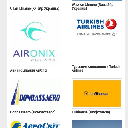
Wizz Air Ukraine (Визз Эйр
UTair Ukraine (ЮТэйр Украина)
Украина)
Турецкие Авиалинии / Turkish
Авиакомпания AirOnix
Airlines
Donbassaero (Донбассаэро)
Lufthansa (Люфтганза)