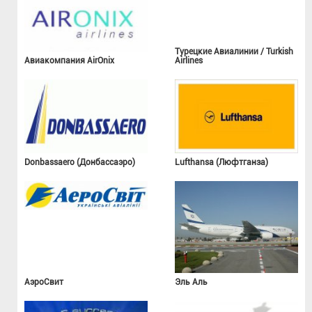
Турецкие Авиалинии / Turkish
Авиакомпания AirOnix
Airlines
Donbassaero (Донбассаэро)
Lufthansa (Люфтганза)
АэроСвит
Эль Аль